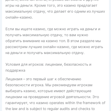
игры на деньги. Кроме того, это казино предлагает
максимальную отдачу, что делает его одним из лучших
онлайн-казино.
Если вы ищете казино, где можно играть на деньги и
получать максимальную отдачу, то вам нужно
обратить внимание на казино топ. В этом разделе мы
рассмотрим лучшие онлайн-казино, где можно играть
на деньги и получать максимальную отдачу.
Условия для игроков: лицензии, безопасность и
поддержка
Лицензия – это первый шаг к обеспечению
безопасности игрока. Мы рекомендуем игрокам
выбирать казино, которые имеют действующие
лицензии на проведение игровой деятельности. Это
гарантирует, что казино operates within the framework of
the law and is subject to regular audits and checks to