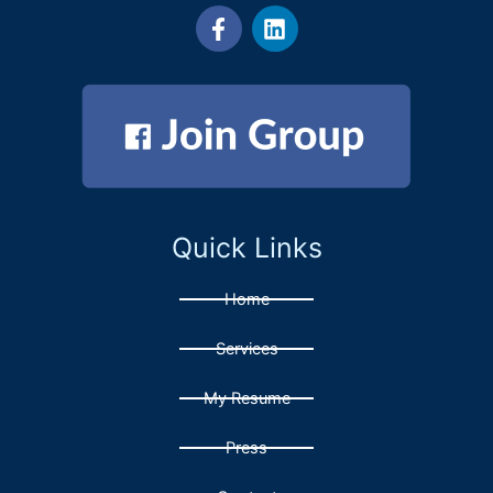
F
L
a
i
c
n
e
k
b
e
o
d
o
i
k
n
-
f
Quick Links
Home
Services
My Resume
Press