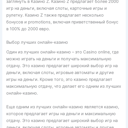
заглянуть в Казино Z. Казино Z предлагает более 2000
игр на деньги, включая слоты, карточные игры и
рулетку. Казино Z также предлагает несколько
бонусов и promotions, включая приветственный бонус
в 100% до 2000 евро.
Выбор лучших онлайн-казино
Один из лучших онлайн-казино – это Casino online, где
можно играть на деньги и получать максимальную
отдачу. Это казино предлагает широкий выбор игр на
деньги, включая слоты, игровые автоматы и другие
игры на деньги. Кроме того, это казино предлагает
максимальную отдачу, что делает его одним из лучших
онлайн-казино.
Еще одним из лучших онлайн-казино является казино,
которое предлагает игры на деньги и максимальную
отдачу. Это казино предлагает широкий выбор игр на
деньги, включая слоты, игровые автоматы и другие