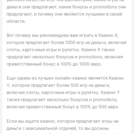
деньги они предлагают, какие бонусы и promotions они
предлагают, и почему они являются лучшими в своей
области.
Вот почему мы рекомендуем вам играть в Казино X,
которое предлагает более 1000 игр на деньги, включая
слоты, карточные игры и рулетку. Казино X также
предлагает несколько бонусов и promotions, включая
приветственный бонус в 100% до 1000 евро.
Еще одним из лучших онлайн-казино является Казино
Y, которое предлагает более 500 игр на деньги,
включая слоты, карточные игры и рулетку. Казино Y
также предлагает несколько бонусов и promotions,
включая приветственный бонус в 100% до 500 евро.
Если вы ищете казино, которое предлагает игры на
деньги с максимальной отдачей, то вы должны