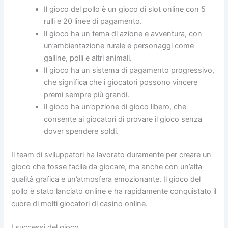
Il gioco del pollo è un gioco di slot online con 5
rulli e 20 linee di pagamento.
Il gioco ha un tema di azione e avventura, con
un’ambientazione rurale e personaggi come
galline, polli e altri animali.
Il gioco ha un sistema di pagamento progressivo,
che significa che i giocatori possono vincere
premi sempre più grandi.
Il gioco ha un’opzione di gioco libero, che
consente ai giocatori di provare il gioco senza
dover spendere soldi.
Il team di sviluppatori ha lavorato duramente per creare un
gioco che fosse facile da giocare, ma anche con un’alta
qualità grafica e un’atmosfera emozionante. Il gioco del
pollo è stato lanciato online e ha rapidamente conquistato il
cuore di molti giocatori di casino online.
I successi del gioco