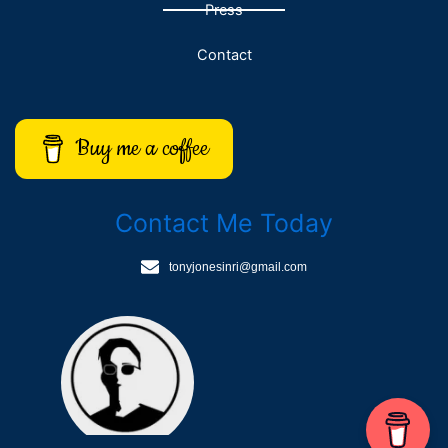
Press
Contact
Buy me a coffee
Contact Me Today
tonyjonesinri@gmail.com