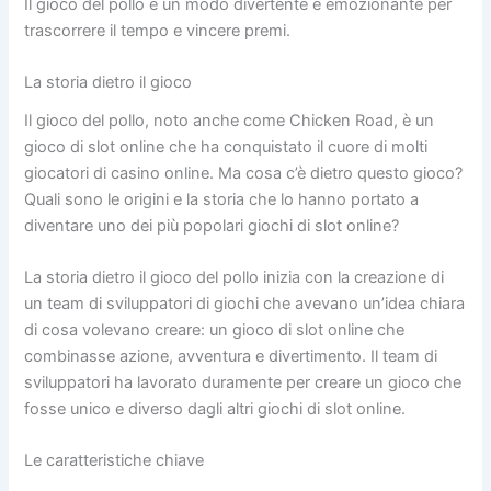
Il gioco del pollo è un modo divertente e emozionante per
trascorrere il tempo e vincere premi.
La storia dietro il gioco
Il gioco del pollo, noto anche come Chicken Road, è un
gioco di slot online che ha conquistato il cuore di molti
giocatori di casino online. Ma cosa c’è dietro questo gioco?
Quali sono le origini e la storia che lo hanno portato a
diventare uno dei più popolari giochi di slot online?
La storia dietro il gioco del pollo inizia con la creazione di
un team di sviluppatori di giochi che avevano un’idea chiara
di cosa volevano creare: un gioco di slot online che
combinasse azione, avventura e divertimento. Il team di
sviluppatori ha lavorato duramente per creare un gioco che
fosse unico e diverso dagli altri giochi di slot online.
Le caratteristiche chiave