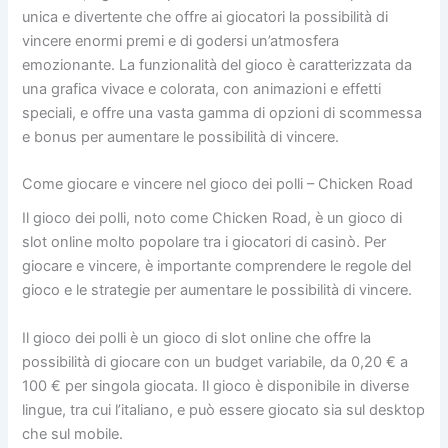
unica e divertente che offre ai giocatori la possibilità di
vincere enormi premi e di godersi un’atmosfera
emozionante. La funzionalità del gioco è caratterizzata da
una grafica vivace e colorata, con animazioni e effetti
speciali, e offre una vasta gamma di opzioni di scommessa
e bonus per aumentare le possibilità di vincere.
Come giocare e vincere nel gioco dei polli – Chicken Road
Il gioco dei polli, noto come Chicken Road, è un gioco di
slot online molto popolare tra i giocatori di casinò. Per
giocare e vincere, è importante comprendere le regole del
gioco e le strategie per aumentare le possibilità di vincere.
Il gioco dei polli è un gioco di slot online che offre la
possibilità di giocare con un budget variabile, da 0,20 € a
100 € per singola giocata. Il gioco è disponibile in diverse
lingue, tra cui l’italiano, e può essere giocato sia sul desktop
che sul mobile.