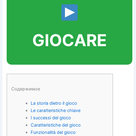
GIOCARE
Содержимое
La storia dietro il gioco
Le caratteristiche chiave
I successi del gioco
Caratteristiche del gioco
Funzionalità del gioco