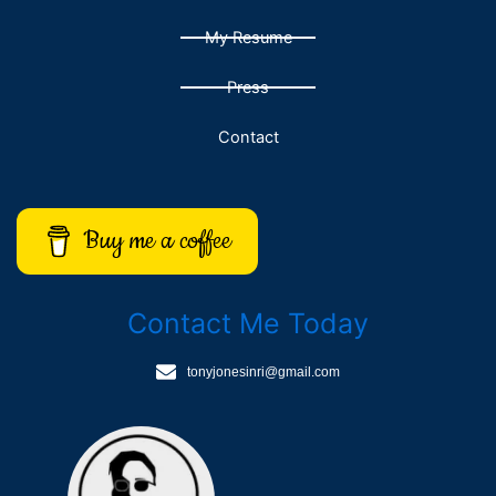
My Resume
Press
Contact
Buy me a coffee
Contact Me Today
tonyjonesinri@gmail.com