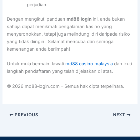
perjudian.
Dengan mengikuti panduan
md88 login
ini, anda bukan
sahaja dapat menikmati pengalaman kasino yang
menyeronokkan, tetapi juga melindungi diri daripada risiko
yang tidak diingini. Selamat mencuba dan semoga
kemenangan anda berlimpah!
Untuk mula bermain, lawati
md88 casino malaysia
dan ikuti
langkah pendaftaran yang telah dijelaskan di atas.
© 2026 md88‑login.com – Semua hak cipta terpelihara.
PREVIOUS
NEXT