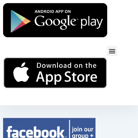
Skip
to
content
Menu
My Resume