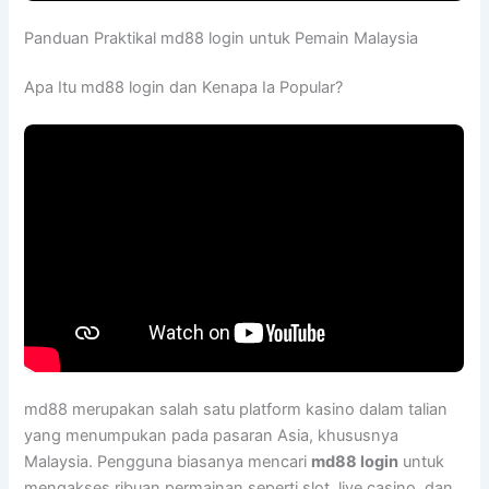
Panduan Praktikal md88 login untuk Pemain Malaysia
Apa Itu md88 login dan Kenapa Ia Popular?
md88 merupakan salah satu platform kasino dalam talian
yang menumpukan pada pasaran Asia, khususnya
Malaysia. Pengguna biasanya mencari
md88 login
untuk
mengakses ribuan permainan seperti slot, live casino, dan