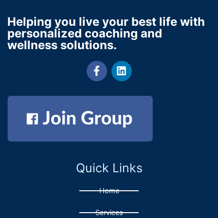
Helping you live your best life with
personalized coaching and
wellness solutions.
F
L
a
i
c
n
e
k
b
e
o
d
o
i
k
n
-
f
Quick Links
Home
Services