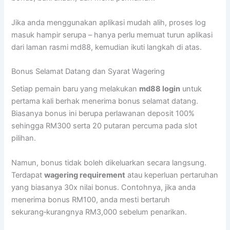
Jika anda menggunakan aplikasi mudah alih, proses log
masuk hampir serupa – hanya perlu memuat turun aplikasi
dari laman rasmi md88, kemudian ikuti langkah di atas.
Bonus Selamat Datang dan Syarat Wagering
Setiap pemain baru yang melakukan
md88 login
untuk
pertama kali berhak menerima bonus selamat datang.
Biasanya bonus ini berupa perlawanan deposit 100%
sehingga RM300 serta 20 putaran percuma pada slot
pilihan.
Namun, bonus tidak boleh dikeluarkan secara langsung.
Terdapat
wagering requirement
atau keperluan pertaruhan
yang biasanya 30x nilai bonus. Contohnya, jika anda
menerima bonus RM100, anda mesti bertaruh
sekurang‑kurangnya RM3,000 sebelum penarikan.