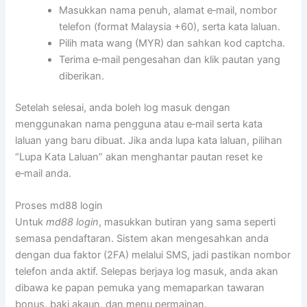
Masukkan nama penuh, alamat e‑mail, nombor
telefon (format Malaysia +60), serta kata laluan.
Pilih mata wang (MYR) dan sahkan kod captcha.
Terima e‑mail pengesahan dan klik pautan yang
diberikan.
Setelah selesai, anda boleh log masuk dengan
menggunakan nama pengguna atau e‑mail serta kata
laluan yang baru dibuat. Jika anda lupa kata laluan, pilihan
“Lupa Kata Laluan” akan menghantar pautan reset ke
e‑mail anda.
Proses md88 login
Untuk
md88 login
, masukkan butiran yang sama seperti
semasa pendaftaran. Sistem akan mengesahkan anda
dengan dua faktor (2FA) melalui SMS, jadi pastikan nombor
telefon anda aktif. Selepas berjaya log masuk, anda akan
dibawa ke papan pemuka yang memaparkan tawaran
bonus, baki akaun, dan menu permainan.