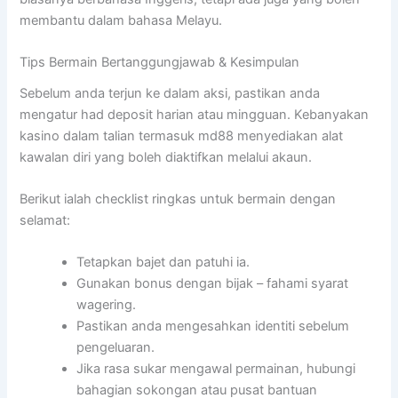
membantu dalam bahasa Melayu.
Tips Bermain Bertanggungjawab & Kesimpulan
Sebelum anda terjun ke dalam aksi, pastikan anda
mengatur had deposit harian atau mingguan. Kebanyakan
kasino dalam talian termasuk md88 menyediakan alat
kawalan diri yang boleh diaktifkan melalui akaun.
Berikut ialah checklist ringkas untuk bermain dengan
selamat:
Tetapkan bajet dan patuhi ia.
Gunakan bonus dengan bijak – fahami syarat
wagering.
Pastikan anda mengesahkan identiti sebelum
pengeluaran.
Jika rasa sukar mengawal permainan, hubungi
bahagian sokongan atau pusat bantuan