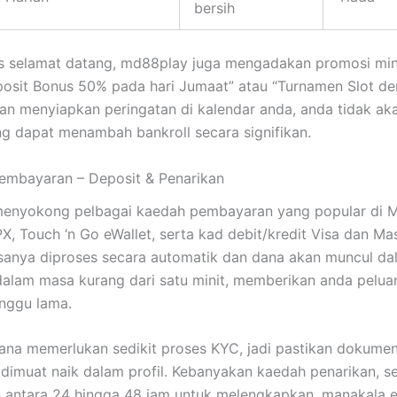
bersih
us selamat datang, md88play juga mengadakan promosi mi
posit Bonus 50% pada hari Jumaat” atau “Turnamen Slot d
gan menyiapkan peringatan di kalendar anda, anda tidak aka
g dapat menambah bankroll secara signifikan.
embayaran – Deposit & Penarikan
enyokong pelbagai kaedah pembayaran yang popular di M
X, Touch ‘n Go eWallet, serta kad debit/kredit Visa dan Ma
sanya diproses secara automatik dan dana akan muncul d
alam masa kurang dari satu minit, memberikan anda pelua
nggu lama.
ana memerlukan sedikit proses KYC, jadi pastikan dokumen 
dimuat naik dalam profil. Kebanyakan kaedah penarikan, se
antara 24 hingga 48 jam untuk melengkapkan, manakala e