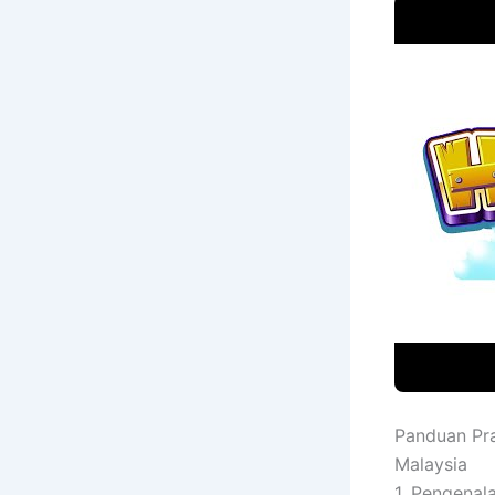
Panduan Pra
Malaysia
1. Pengenal