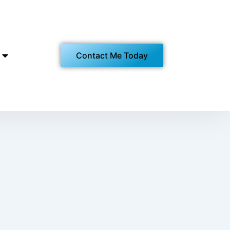
Contact Me Today