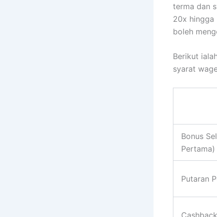
terma dan s
20x hingga 
boleh meng
Berikut ial
syarat wage
Bonus Se
Pertama)
Putaran 
Cashback