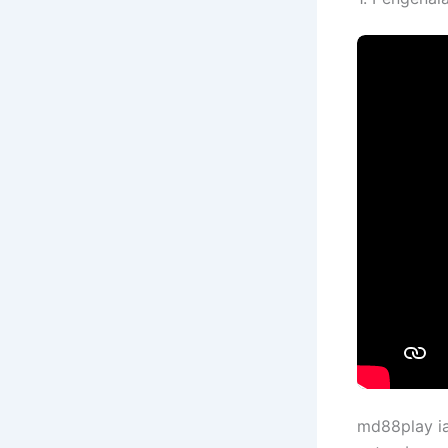
md88play ia