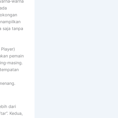
rwarna‑warna
pada
sokongan
enampilkan
a saja tanpa
 Player)
ehkan pemain
ing‑masing.
 tempatan
menang.
bih dari
tar”. Kedua,