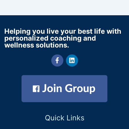
Helping you live your best life with
personalized coaching and
wellness solutions.
F
L
a
i
c
n
e
k
b
e
o
d
o
i
k
n
-
f
Quick Links