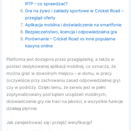
RTP – co sprawdzać?
Gra na żywo i zakłady sportowe w Cricket Road –
przegląd oferty
Aplikacja mobilna i doświadczenie na smartfonie
Bezpieczeństwo, licencja i odpowiedzialna gra
Porównanie – Cricket Road vs inne popularne
kasyna online
Platforma jest dostępna przez przeglądarkę, a także w
postaci dedykowanej aplikacji mobilnej, co oznacza, że
można grać w dowolnym miejscu – w domu, w pracy
(oczywiście przy zachowaniu zasad odpowiedzialnej gry)
czy w podróży. Dzięki temu, że serwis jest w pełni
zoptymalizowany pod kątem urządzeń mobilnych,
doświadczenie gry nie traci na jakości, a wszystkie funkcje
działają płynnie.
Jak zarejestrować się i przejść weryfikację?