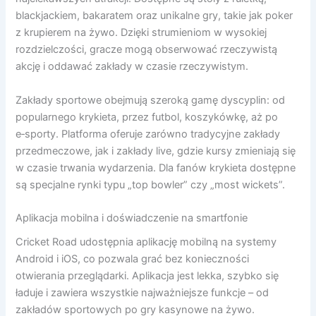
blackjackiem, bakaratem oraz unikalne gry, takie jak poker
z krupierem na żywo. Dzięki strumieniom w wysokiej
rozdzielczości, gracze mogą obserwować rzeczywistą
akcję i oddawać zakłady w czasie rzeczywistym.
Zakłady sportowe obejmują szeroką gamę dyscyplin: od
popularnego krykieta, przez futbol, koszykówkę, aż po
e‑sporty. Platforma oferuje zarówno tradycyjne zakłady
przedmeczowe, jak i zakłady live, gdzie kursy zmieniają się
w czasie trwania wydarzenia. Dla fanów krykieta dostępne
są specjalne rynki typu „top bowler” czy „most wickets”.
Aplikacja mobilna i doświadczenie na smartfonie
Cricket Road udostępnia aplikację mobilną na systemy
Android i iOS, co pozwala grać bez konieczności
otwierania przeglądarki. Aplikacja jest lekka, szybko się
ładuje i zawiera wszystkie najważniejsze funkcje – od
zakładów sportowych po gry kasynowe na żywo.