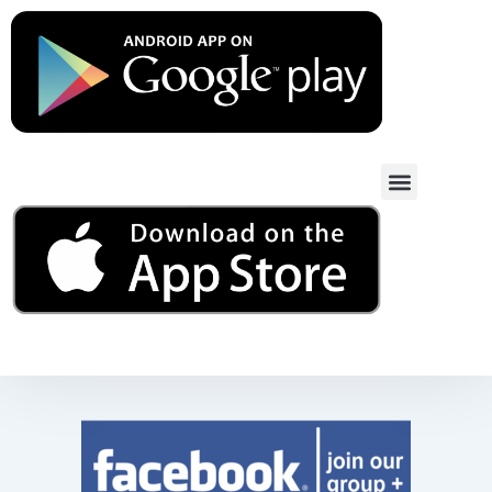
Skip
to
content
Menu
My Resume