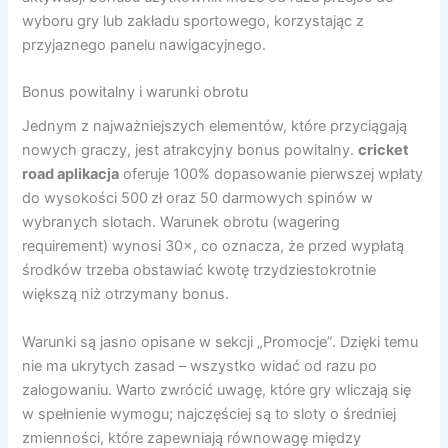
wyboru gry lub zakładu sportowego, korzystając z
przyjaznego panelu nawigacyjnego.
Bonus powitalny i warunki obrotu
Jednym z najważniejszych elementów, które przyciągają
nowych graczy, jest atrakcyjny bonus powitalny.
cricket
road aplikacja
oferuje 100% dopasowanie pierwszej wpłaty
do wysokości 500 zł oraz 50 darmowych spinów w
wybranych slotach. Warunek obrotu (wagering
requirement) wynosi 30×, co oznacza, że przed wypłatą
środków trzeba obstawiać kwotę trzydziestokrotnie
większą niż otrzymany bonus.
Warunki są jasno opisane w sekcji „Promocje”. Dzięki temu
nie ma ukrytych zasad – wszystko widać od razu po
zalogowaniu. Warto zwrócić uwagę, które gry wliczają się
w spełnienie wymogu; najczęściej są to sloty o średniej
zmienności, które zapewniają równowagę między