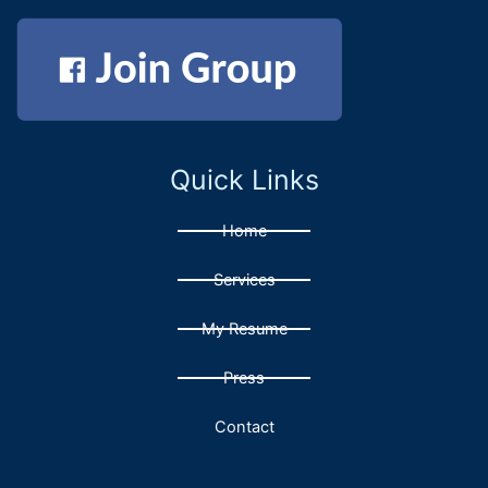
e
k
b
e
o
d
o
i
k
n
-
f
Quick Links
Home
Services
My Resume
Press
Contact