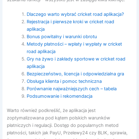
Dlaczego warto wybrać cricket road aplikacja?
Rejestracja i pierwsze kroki w cricket road
aplikacja
Bonus powitalny i warunki obrotu
Metody płatności – wpłaty i wypłaty w cricket
road aplikacja
Gry na żywo i zakłady sportowe w cricket road
aplikacja
Bezpieczeństwo, licencja i odpowiedzialna gra
Obsługa klienta i pomoc techniczna
Porównanie najważniejszych cech – tabela
Podsumowanie i rekomendacja
Warto również podkreślić, że aplikacja jest
zoptymalizowana pod kątem polskich warunków
płatniczych i regulacji. Dostęp do popularnych metod
płatności, takich jak PayU, Przelewy24 czy BLIK, sprawia,