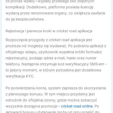
że proces wpłaty i wypłaty przebiega bez zbędnych
komplikacji. Dodatkowo, platforma posiada licencję
wydaną przez renomowane organy, co zwiększa zaufanie
do jej bezpieczeństwa.
Rejestracja i pierwsze kroki w cricket road aplikacja
Rozpoczęcie przygody z
cricket road aplikacja
jest
prostsze niż mogłoby się wydawać. Po pobraniu aplikacji z
oficjalnego sklepu, użytkownik wypełnia krótki formularz
rejestracyjny, podając adres e‑mail, hasło oraz numer
telefonu. Następnie otrzymuje kod weryfikacyjny SMS‑em –
to jedyny moment, w którym potrzebna jest dodatkowa
weryfikacja KYC.
Po potwierdzeniu konta, system zaprasza do skorzystania
z pierwszego bonusu. W tym miejscu przydatny jest
odnośnik do oficjalnej strony, gdzie można zobaczyć
wszystkie dostępne promocje –
cricket road online
. Po
aktywacji bonusu użytkownik może od razu przejść do