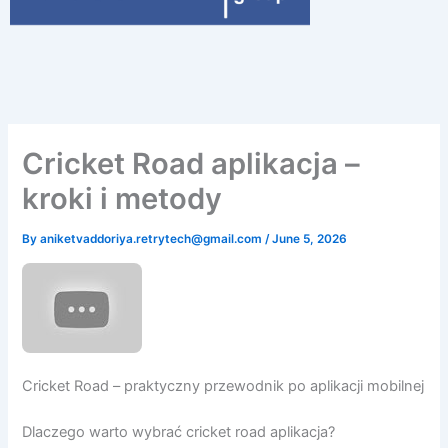
Cricket Road aplikacja –
kroki i metody
By
aniketvaddoriya.retrytech@gmail.com
/
June 5, 2026
Cricket Road – praktyczny przewodnik po aplikacji mobilnej
Dlaczego warto wybrać cricket road aplikacja?