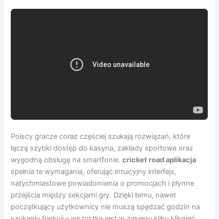
Polscy gracze coraz częściej szukają rozwiązań, które
łączą szybki dostęp do kasyna, zakłady sportowe oraz
wygodną obsługę na smartfonie.
cricket road aplikacja
spełnia te wymagania, oferując intuicyjny interfejs,
natychmiastowe powiadomienia o promocjach i płynne
przejścia między sekcjami gry. Dzięki temu, nawet
początkujący użytkownicy nie muszą spędzać godzin na
szukaniu funkcji – wszystko jest w zasięgu kilku kliknięć.