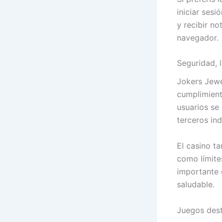
iniciar sesi
y recibir no
navegador.
Seguridad, 
Jokers Jewe
cumplimient
usuarios se 
terceros in
El casino t
como límite
importante 
saludable.
Juegos dest