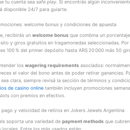
ue tu cuenta sea
safe play
. Si encontrás algún inconveniente
á disponible 24/7 para guiarte.
omociones: welcome bonus y condiciones de apuesta
te, recibirás un
welcome bonus
que combina un porcentaje
sito y giros gratuitos en tragamonedas seleccionadas. Por 
 es 100 % del primer depósito hasta ARS 20 000 más 50 gir
entender los
wagering requirements
asociados: normalment
veces el valor del bono antes de poder retirar ganancias. P
 sea clara, siempre revisá la sección de términos y condici
ios de casino online
también incluyen promociones seman
slots con premios en efectivo.
pago y velocidad de retiros en Jokers Jewels Argentina
ls soporta una variedad de
payment methods
que cubren
s locales. Entre los más usados están: