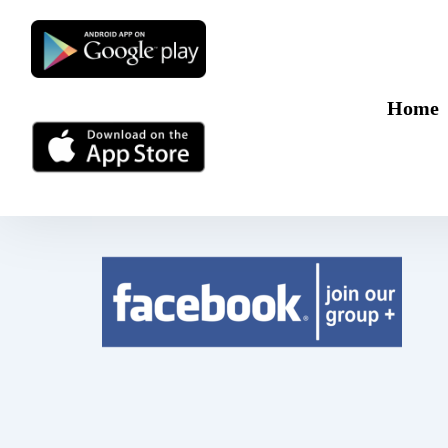
Skip
to
content
Home