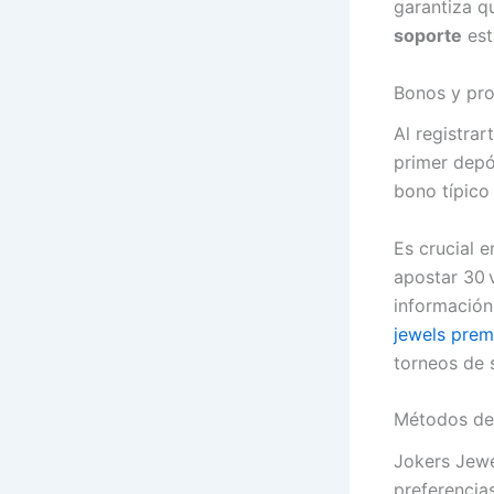
garantiza q
soporte
est
Bonos y pr
Al registrar
primer depó
bono típico
Es crucial 
apostar 30 
información
jewels prem
torneos de 
Métodos de 
Jokers Jewe
preferencia