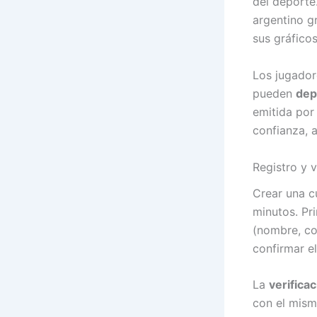
del deporte
argentino g
sus gráficos
Los jugadore
pueden
dep
emitida por
confianza, 
Registro y v
Crear una c
minutos. Pri
(nombre, co
confirmar el
La
verifica
con el mism