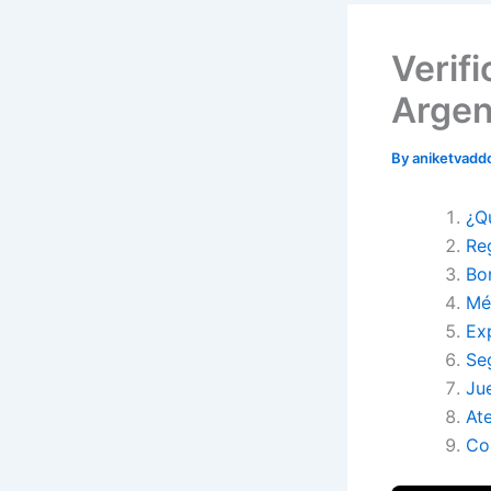
Verif
Argen
By
aniketvadd
¿Q
Reg
Bo
Mé
Ex
Se
Ju
Ate
Co