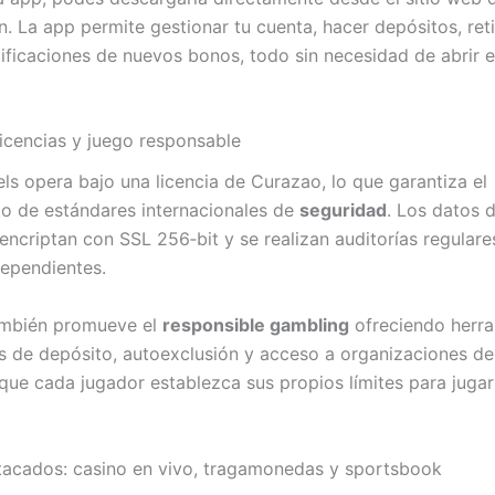
ón. La app permite gestionar tu cuenta, hacer depósitos, ret
tificaciones de nuevos bonos, todo sin necesidad de abrir e
licencias y juego responsable
ls opera bajo una licencia de Curazao, lo que garantiza el
o de estándares internacionales de
seguridad
. Los datos d
encriptan con SSL 256‑bit y se realizan auditorías regulare
dependientes.
ambién promueve el
responsible gambling
ofreciendo herr
s de depósito, autoexclusión y acceso a organizaciones de
que cada jugador establezca sus propios límites para juga
acados: casino en vivo, tragamonedas y sportsbook