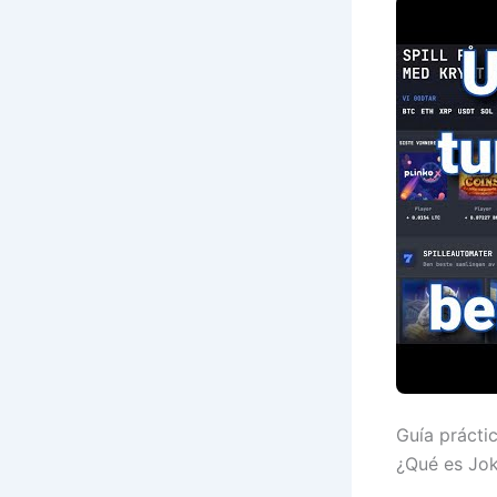
Guía prácti
¿Qué es Jok