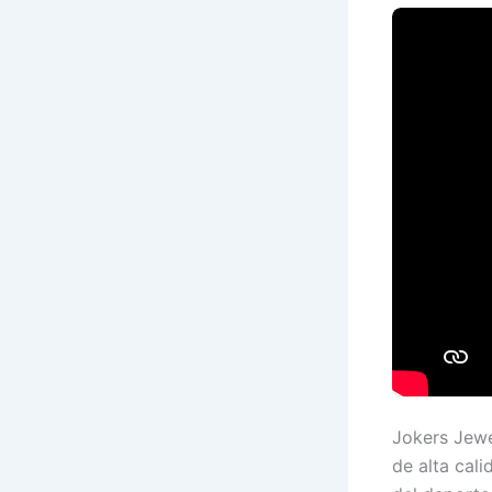
Jokers Jewe
de alta cal