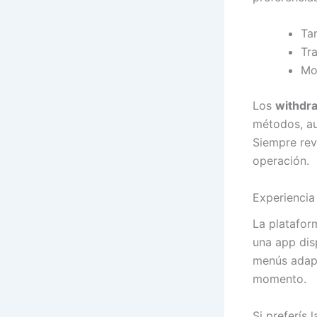
Tar
Tr
Mo
Los
withdr
métodos, a
Siempre revi
operación.
Experiencia
La platafor
una app dis
menús adapt
momento.
Si preferís