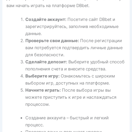
вам начать играть на платформе DBbet.
Создайте аккаунт:
Посетите сайт DBbet и
зарегистрируйтесь, заполнив необходимые
данные.
Проверьте свои данные:
После регистрации
вам потребуется подтвердить личные данные
для безопасности.
Сделайте депозит:
Выберите удобный способ
пополнения счета и внесите средства.
Выберите игру:
Ознакомьтесь с широким
выбором игр, доступных на платформе.
Начните играть:
После выбора игры вы
можете приступить к игре и наслаждаться
процессом.
Создание аккаунта – быстрый и легкий
процесс.