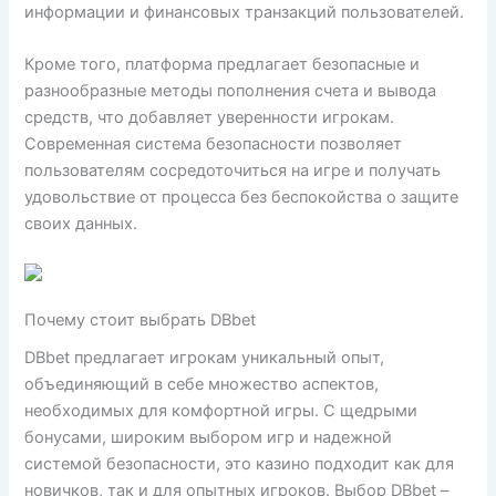
информации и финансовых транзакций пользователей.
Кроме того, платформа предлагает безопасные и
разнообразные методы пополнения счета и вывода
средств, что добавляет уверенности игрокам.
Современная система безопасности позволяет
пользователям сосредоточиться на игре и получать
удовольствие от процесса без беспокойства о защите
своих данных.
Почему стоит выбрать DBbet
DBbet предлагает игрокам уникальный опыт,
объединяющий в себе множество аспектов,
необходимых для комфортной игры. С щедрыми
бонусами, широким выбором игр и надежной
системой безопасности, это казино подходит как для
новичков, так и для опытных игроков. Выбор DBbet –