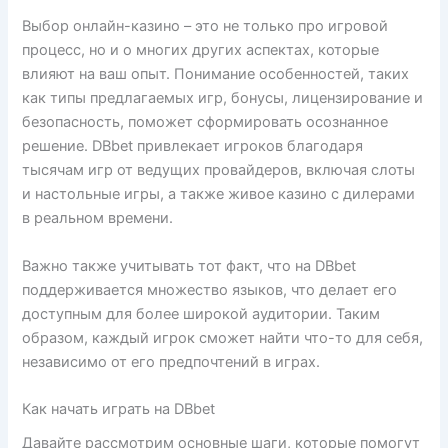
Выбор онлайн-казино – это не только про игровой
процесс, но и о многих других аспектах, которые
влияют на ваш опыт. Понимание особенностей, таких
как типы предлагаемых игр, бонусы, лицензирование и
безопасность, поможет сформировать осознанное
решение. DBbet привлекает игроков благодаря
тысячам игр от ведущих провайдеров, включая слоты
и настольные игры, а также живое казино с дилерами
в реальном времени.
Важно также учитывать тот факт, что на DBbet
поддерживается множество языков, что делает его
доступным для более широкой аудитории. Таким
образом, каждый игрок сможет найти что-то для себя,
независимо от его предпочтений в играх.
Как начать играть на DBbet
Давайте рассмотрим основные шаги, которые помогут