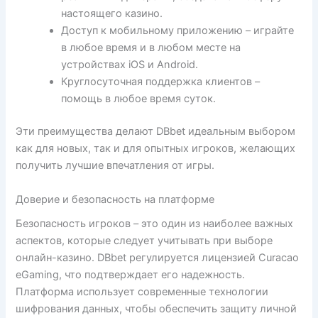
настоящего казино.
Доступ к мобильному приложению – играйте
в любое время и в любом месте на
устройствах iOS и Android.
Круглосуточная поддержка клиентов –
помощь в любое время суток.
Эти преимущества делают DBbet идеальным выбором
как для новых, так и для опытных игроков, желающих
получить лучшие впечатления от игры.
Доверие и безопасность на платформе
Безопасность игроков – это один из наиболее важных
аспектов, которые следует учитывать при выборе
онлайн-казино. DBbet регулируется лицензией Curacao
eGaming, что подтверждает его надежность.
Платформа использует современные технологии
шифрования данных, чтобы обеспечить защиту личной