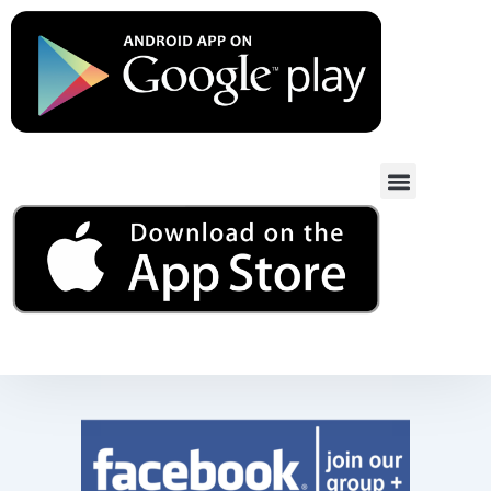
Skip
to
content
Menu
My Resume