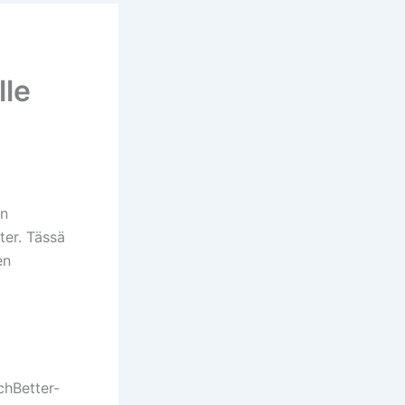
lle
en
ter. Tässä
en
chBetter-