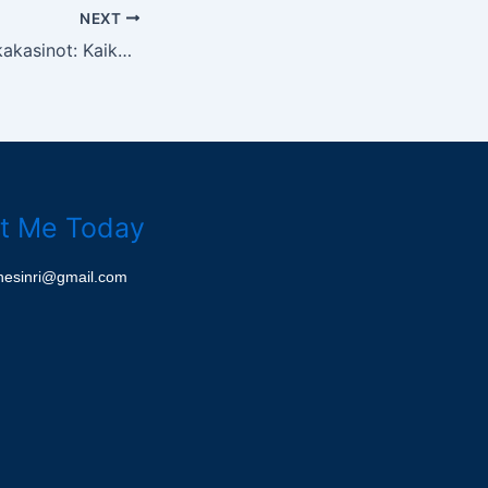
NEXT
Rapid Transfer pikakasinot: Kaikki tarvittava tieto pelaajille
t Me Today
nesinri@gmail.com