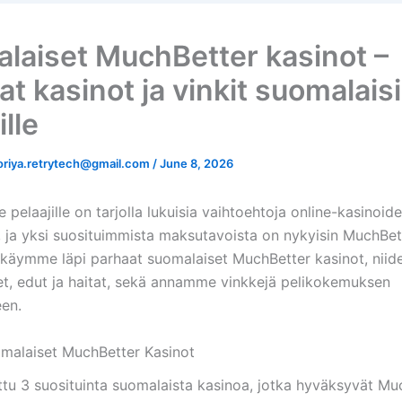
laiset MuchBetter kasinot –
t kasinot ja vinkit suomalaisi
ille
oriya.retrytech@gmail.com
/
June 8, 2026
e pelaajille on tarjolla lukuisia vaihtoehtoja online-kasinoid
 ja yksi suosituimmista maksutavoista on nykyisin MuchBet
a käymme läpi parhaat suomalaiset MuchBetter kasinot, niid
t, edut ja haitat, sekä annamme vinkkejä pelikokemuksen
en.
malaiset MuchBetter Kasinot
attu 3 suosituinta suomalaista kasinoa, jotka hyväksyvät Mu