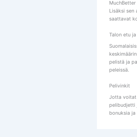
MuchBetter o
Lisäksi sen 
saattavat k
Talon etu ja
Suomalaisiss
keskimäärin
pelistä ja 
peleissä.
Pelivinkit
Jotta voitat
pelibudjetti
bonuksia ja 