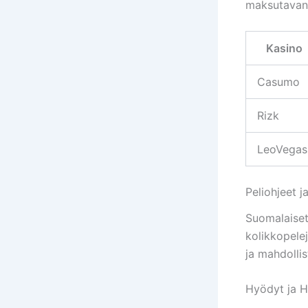
maksutavan
Kasino
Casumo
Rizk
LeoVegas
Peliohjeet 
Suomalaiset
kolikkopelej
ja mahdollis
Hyödyt ja H