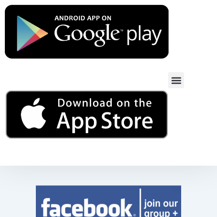
Skip
to
content
Menu
My Resume