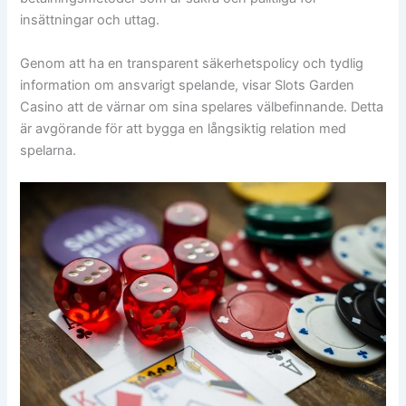
insättningar och uttag.
Genom att ha en transparent säkerhetspolicy och tydlig
information om ansvarigt spelande, visar Slots Garden
Casino att de värnar om sina spelares välbefinnande. Detta
är avgörande för att bygga en långsiktig relation med
spelarna.