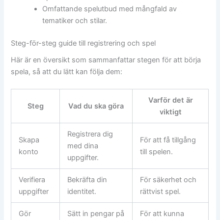
Omfattande spelutbud med mångfald av
tematiker och stilar.
Steg-för-steg guide till registrering och spel
Här är en översikt som sammanfattar stegen för att börja
spela, så att du lätt kan följa dem:
Varför det är
Steg
Vad du ska göra
viktigt
Registrera dig
Skapa
För att få tillgång
med dina
konto
till spelen.
uppgifter.
Verifiera
Bekräfta din
För säkerhet och
uppgifter
identitet.
rättvist spel.
Gör
Sätt in pengar på
För att kunna