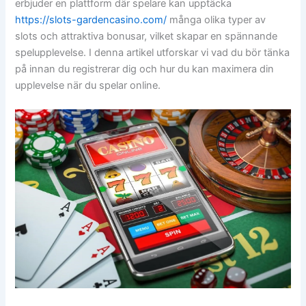
erbjuder en plattform där spelare kan upptäcka
https://slots-gardencasino.com/
många olika typer av
slots och attraktiva bonusar, vilket skapar en spännande
spelupplevelse. I denna artikel utforskar vi vad du bör tänka
på innan du registrerar dig och hur du kan maximera din
upplevelse när du spelar online.