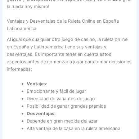
la rueda hoy mismo!
Ventajas y Desventajas de la Ruleta Online en España
Latinoamérica
Al igual que cualquier otro juego de casino, la ruleta online
en España y Latinoamérica tiene sus ventajas y
desventajas. Es importante tener en cuenta estos
aspectos antes de comenzar a jugar para tomar decisiones
informadas:
Ventajas:
Emocionante y fácil de jugar
Diversidad de variantes de juego
Posibilidad de ganar grandes premios
Desventajas:
Depende en gran medida del azar
Alta ventaja de la casa en la ruleta americana