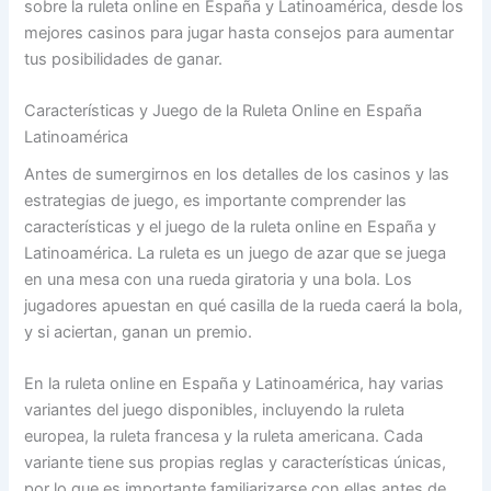
sobre la ruleta
online en España y Latinoamérica, desde los
mejores casinos para jugar hasta consejos para aumentar
tus posibilidades de ganar.
Características y Juego de la Ruleta Online en España
Latinoamérica
Antes de sumergirnos en los detalles de los casinos y las
estrategias de juego, es importante comprender las
características y el juego de la ruleta online en España y
Latinoamérica. La ruleta es un juego de azar que se juega
en una mesa con una rueda giratoria y una bola. Los
jugadores apuestan en qué casilla de la rueda caerá la bola,
y si aciertan, ganan un premio.
En la ruleta online en España y Latinoamérica, hay varias
variantes del juego disponibles, incluyendo la ruleta
europea, la ruleta francesa y la ruleta americana. Cada
variante tiene sus propias reglas y características únicas,
por lo que es importante familiarizarse con ellas antes de