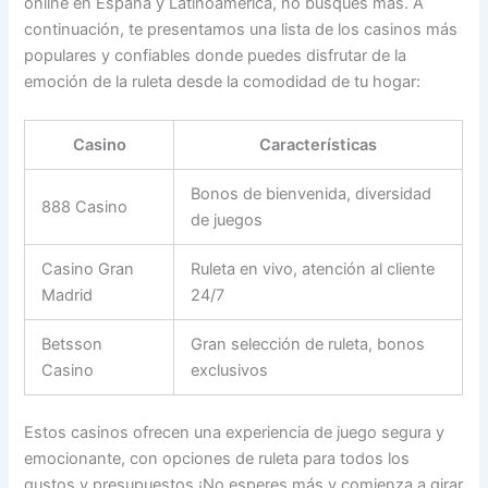
online en España y Latinoamérica, no busques más. A
continuación, te presentamos una lista de los casinos más
populares y confiables donde puedes disfrutar de la
emoción de la ruleta desde la comodidad de tu hogar:
Casino
Características
Bonos de bienvenida, diversidad
888 Casino
de juegos
Casino Gran
Ruleta en vivo, atención al cliente
Madrid
24/7
Betsson
Gran selección de ruleta, bonos
Casino
exclusivos
Estos casinos ofrecen una experiencia de juego segura y
emocionante, con opciones de ruleta para todos los
gustos y presupuestos.¡No esperes más y comienza a girar