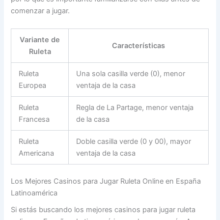
comenzar a jugar.
Variante de
Características
Ruleta
Ruleta
Una sola casilla verde (0), menor
Europea
ventaja de la casa
Ruleta
Regla de La Partage, menor ventaja
Francesa
de la casa
Ruleta
Doble casilla verde (0 y 00), mayor
Americana
ventaja de la casa
Los Mejores Casinos para Jugar Ruleta Online en España
Latinoamérica
Si estás buscando los mejores casinos para jugar ruleta