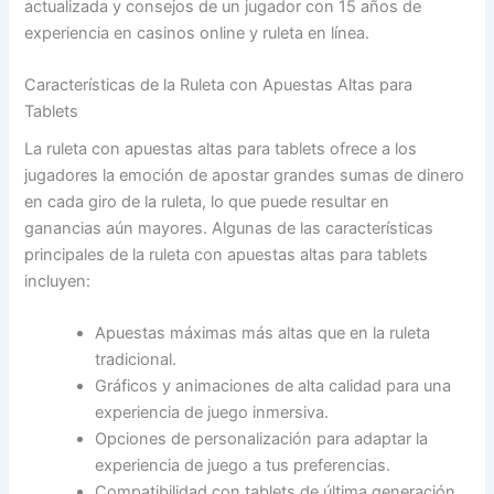
actualizada
y consejos de un jugador con 15 años de
experiencia en casinos online y ruleta en línea.
Características de la Ruleta con Apuestas Altas para
Tablets
La ruleta con apuestas altas para tablets ofrece a los
jugadores la emoción de apostar grandes sumas de dinero
en cada giro de la ruleta, lo que puede resultar en
ganancias aún mayores. Algunas de las características
principales de la ruleta con apuestas altas para tablets
incluyen:
Apuestas máximas más altas que en la ruleta
tradicional.
Gráficos y animaciones de alta calidad para una
experiencia de juego inmersiva.
Opciones de personalización para adaptar la
experiencia de juego a tus preferencias.
Compatibilidad con tablets de última generación