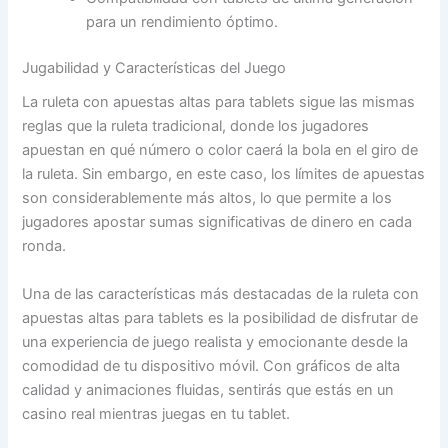
para un rendimiento óptimo.
Jugabilidad y Características del Juego
La ruleta con apuestas altas para tablets sigue las mismas
reglas que la ruleta tradicional, donde los jugadores
apuestan en qué número o color caerá la bola en el giro de
la ruleta. Sin embargo, en este caso, los límites de apuestas
son considerablemente más altos, lo que permite a los
jugadores apostar sumas significativas de dinero en cada
ronda.
Una de las características más destacadas de la ruleta con
apuestas altas para tablets es la posibilidad de disfrutar de
una experiencia de juego realista y emocionante desde la
comodidad de tu dispositivo móvil. Con gráficos de alta
calidad y animaciones fluidas, sentirás que estás en un
casino real mientras juegas en tu tablet.