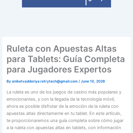
Ruleta con Apuestas Altas
para Tablets: Guía Completa
para Jugadores Expertos
By
aniketvaddoriya.retrytech@gmail.com
/
June 10, 2026
La ruleta es uno de los juegos de casino más populares y
emocionantes, y con la llegada de la tecnología móvil,
ahora es posible disfrutar de la emoción de la ruleta con
apuestas altas directamente en tu tablet. En este artículo,
te proporcionaremos una guía completa sobre cómo jugar
a la ruleta con apuestas altas en tablets, con información