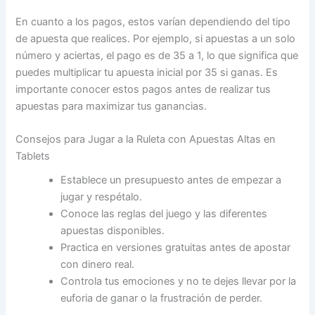
En cuanto a los pagos, estos varían dependiendo del tipo
de apuesta que realices. Por ejemplo, si apuestas a un solo
número y aciertas, el pago es de 35 a 1, lo que significa que
puedes multiplicar tu apuesta inicial por 35 si ganas. Es
importante conocer estos pagos antes de realizar tus
apuestas para maximizar tus ganancias.
Consejos para Jugar a la Ruleta con Apuestas Altas en
Tablets
Establece un presupuesto antes de empezar a
jugar y respétalo.
Conoce las reglas del juego y las diferentes
apuestas disponibles.
Practica en versiones gratuitas antes de apostar
con dinero real.
Controla tus emociones y no te dejes llevar por la
euforia de ganar o la frustración de perder.