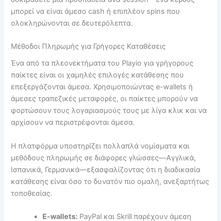
μπορεί να είναι άμεσο cash ή επιπλέον spins που
ολοκληρώνονται σε δευτερόλεπτα.
Μέθοδοι Πληρωμής για Γρήγορες Καταθέσεις
Ένα από τα πλεονεκτήματα του Playio για γρήγορους
παίκτες είναι οι χαμηλές επιλογές κατάθεσης που
επεξεργάζονται άμεσα. Χρησιμοποιώντας e-wallets ή
άμεσες τραπεζικές μεταφορές, οι παίκτες μπορούν να
φορτώσουν τους λογαριασμούς τους με λίγα κλικ και να
αρχίσουν να περιστρέφονται άμεσα.
Η πλατφόρμα υποστηρίζει πολλαπλά νομίσματα και
μεθόδους πληρωμής σε διάφορες γλώσσες—Αγγλικά,
Ισπανικά, Γερμανικά—εξασφαλίζοντας ότι η διαδικασία
κατάθεσης είναι όσο το δυνατόν πιο ομαλή, ανεξαρτήτως
τοποθεσίας.
E-wallets:
PayPal και Skrill παρέχουν άμεση