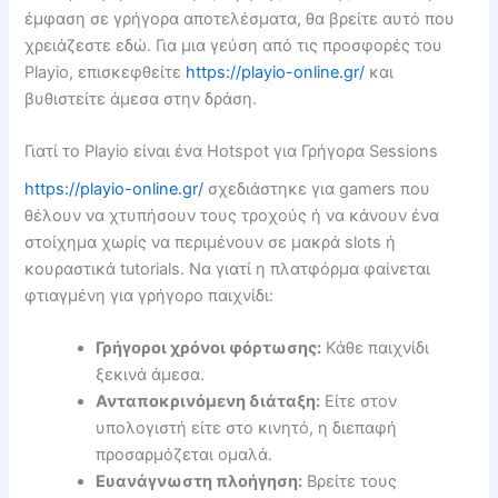
έμφαση σε γρήγορα αποτελέσματα, θα βρείτε αυτό που
χρειάζεστε εδώ. Για μια γεύση από τις προσφορές του
Playio, επισκεφθείτε
https://playio-online.gr/
και
βυθιστείτε άμεσα στην δράση.
Γιατί το Playio είναι ένα Hotspot για Γρήγορα Sessions
https://playio-online.gr/
σχεδιάστηκε για gamers που
θέλουν να χτυπήσουν τους τροχούς ή να κάνουν ένα
στοίχημα χωρίς να περιμένουν σε μακρά slots ή
κουραστικά tutorials. Να γιατί η πλατφόρμα φαίνεται
φτιαγμένη για γρήγορο παιχνίδι:
Γρήγοροι χρόνοι φόρτωσης:
Κάθε παιχνίδι
ξεκινά άμεσα.
Ανταποκρινόμενη διάταξη:
Είτε στον
υπολογιστή είτε στο κινητό, η διεπαφή
προσαρμόζεται ομαλά.
Ευανάγνωστη πλοήγηση:
Βρείτε τους