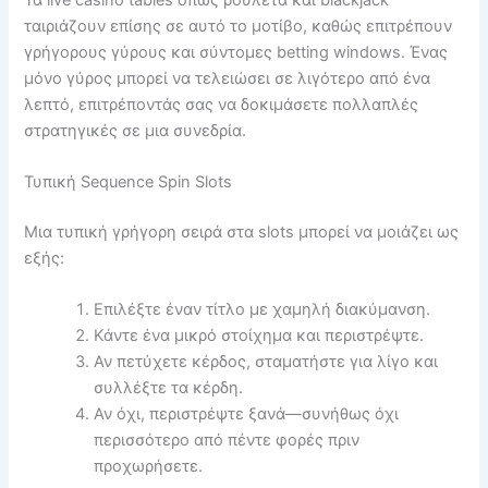
ταιριάζουν επίσης σε αυτό το μοτίβο, καθώς επιτρέπουν
γρήγορους γύρους και σύντομες betting windows. Ένας
μόνο γύρος μπορεί να τελειώσει σε λιγότερο από ένα
λεπτό, επιτρέποντάς σας να δοκιμάσετε πολλαπλές
στρατηγικές σε μια συνεδρία.
Τυπική Sequence Spin Slots
Μια τυπική γρήγορη σειρά στα slots μπορεί να μοιάζει ως
εξής:
Επιλέξτε έναν τίτλο με χαμηλή διακύμανση.
Κάντε ένα μικρό στοίχημα και περιστρέψτε.
Αν πετύχετε κέρδος, σταματήστε για λίγο και
συλλέξτε τα κέρδη.
Αν όχι, περιστρέψτε ξανά—συνήθως όχι
περισσότερο από πέντε φορές πριν
προχωρήσετε.