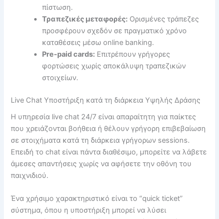
πίστωση.
Τραπεζικές μεταφορές:
Ορισμένες τράπεζες
προσφέρουν σχεδόν σε πραγματικό χρόνο
καταθέσεις μέσω online banking.
Pre‑paid cards:
Επιτρέπουν γρήγορες
φορτώσεις χωρίς αποκάλυψη τραπεζικών
στοιχείων.
Live Chat Υποστήριξη κατά τη διάρκεια Υψηλής Δράσης
Η υπηρεσία live chat 24/7 είναι απαραίτητη για παίκτες
που χρειάζονται βοήθεια ή θέλουν γρήγορη επιβεβαίωση
σε στοιχήματα κατά τη διάρκεια γρήγορων sessions.
Επειδή το chat είναι πάντα διαθέσιμο, μπορείτε να λάβετε
άμεσες απαντήσεις χωρίς να αφήσετε την οθόνη του
παιχνιδιού.
Ένα χρήσιμο χαρακτηριστικό είναι το “quick ticket”
σύστημα, όπου η υποστήριξη μπορεί να λύσει