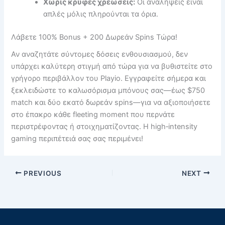
Χωρίς κρυφές χρεώσεις:
Οι αναλήψεις είναι
απλές μόλις πληρούνται τα όρια.
Λάβετε 100% Bonus + 200 Δωρεάν Spins Τώρα!
Αν αναζητάτε σύντομες δόσεις ενθουσιασμού, δεν
υπάρχει καλύτερη στιγμή από τώρα για να βυθιστείτε στο
γρήγορο περιβάλλον του Playio. Εγγραφείτε σήμερα και
ξεκλειδώστε το καλωσόρισμα μπόνους σας—έως $750
match και δύο εκατό δωρεάν spins—για να αξιοποιήσετε
στο έπακρο κάθε fleeting moment που περνάτε
περιστρέφοντας ή στοιχηματίζοντας. Η high‑intensity
gaming περιπέτειά σας σας περιμένει!
PREVIOUS
NEXT