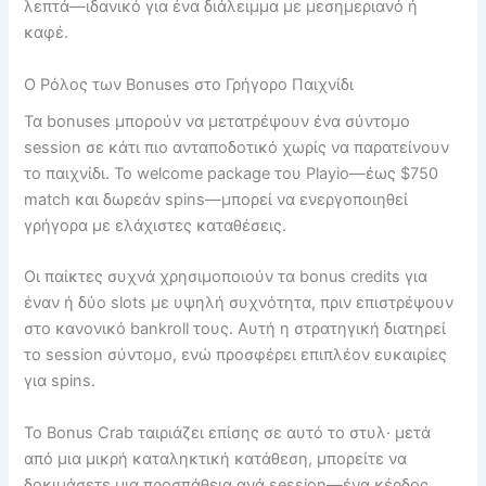
λεπτά—ιδανικό για ένα διάλειμμα με μεσημεριανό ή
καφέ.
Ο Ρόλος των Bonuses στο Γρήγορο Παιχνίδι
Τα bonuses μπορούν να μετατρέψουν ένα σύντομο
session σε κάτι πιο ανταποδοτικό χωρίς να παρατείνουν
το παιχνίδι. Το welcome package του Playio—έως $750
match και δωρεάν spins—μπορεί να ενεργοποιηθεί
γρήγορα με ελάχιστες καταθέσεις.
Οι παίκτες συχνά χρησιμοποιούν τα bonus credits για
έναν ή δύο slots με υψηλή συχνότητα, πριν επιστρέψουν
στο κανονικό bankroll τους. Αυτή η στρατηγική διατηρεί
το session σύντομο, ενώ προσφέρει επιπλέον ευκαιρίες
για spins.
Το Bonus Crab ταιριάζει επίσης σε αυτό το στυλ· μετά
από μια μικρή καταληκτική κατάθεση, μπορείτε να
δοκιμάσετε μια προσπάθεια ανά session—ένα κέρδος