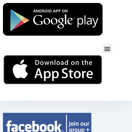
Skip
to
content
Menu
My Resume