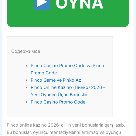
OYNA
Содержимое
Pinco Casino Promo Code və Pinco
Promo Code
Pinco Game və Pinko Az
Pinco Online Kazino (Пинко) 2026 –
Yeni Oyunçu Üçün Bonuslar
Pinco Casino Promo Code
Pinco online kazino 2026-ci ilin yeni bonuslarla qarşılaşıb.
Bu bonuslar, oyunçu məntəziyələrini artırmaq və oyunçu