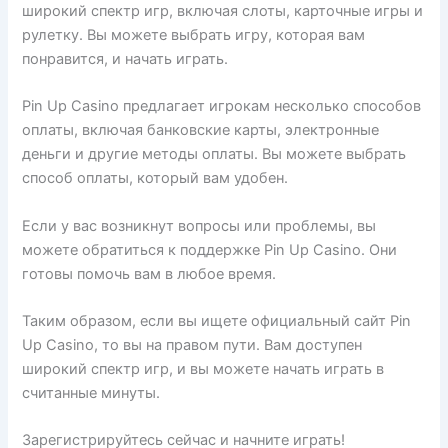
широкий спектр игр, включая слоты, карточные игры и
рулетку. Вы можете выбрать игру, которая вам
понравится, и начать играть.
Pin Up Casino предлагает игрокам несколько способов
оплаты, включая банковские карты, электронные
деньги и другие методы оплаты. Вы можете выбрать
способ оплаты, который вам удобен.
Если у вас возникнут вопросы или проблемы, вы
можете обратиться к поддержке Pin Up Casino. Они
готовы помочь вам в любое время.
Таким образом, если вы ищете официальный сайт Pin
Up Casino, то вы на правом пути. Вам доступен
широкий спектр игр, и вы можете начать играть в
считанные минуты.
Зарегистрируйтесь сейчас и начните играть!