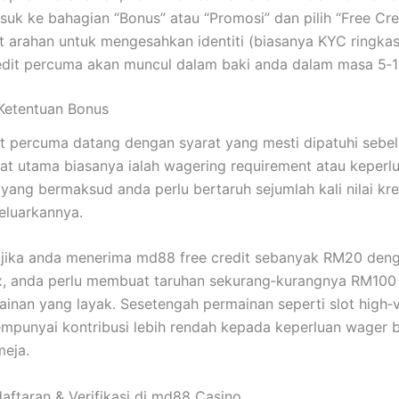
suk ke bahagian “Bonus” atau “Promosi” dan pilih “Free Cred
ut arahan untuk mengesahkan identiti (biasanya KYC ringkas
edit percuma akan muncul dalam baki anda dalam masa 5‑10
Ketentuan Bonus
it percuma datang dengan syarat yang mesti dipatuhi sebe
arat utama biasanya ialah wagering requirement atau keperl
 yang bermaksud anda perlu bertaruh sejumlah kali nilai kr
eluarkannya.
 jika anda menerima md88 free credit sebanyak RM20 den
, anda perlu membuat taruhan sekurang‑kurangnya RM100 
inan yang layak. Sesetengah permainan seperti slot high‑vo
punyai kontribusi lebih rendah kepada keperluan wager 
eja.
aftaran & Verifikasi di md88 Casino