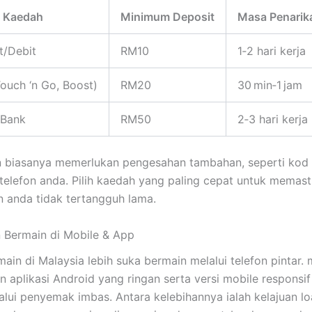
Kaedah
Minimum Deposit
Masa Penarik
t/Debit
RM10
1‑2 hari kerja
Touch ‘n Go, Boost)
RM20
30 min‑1 jam
 Bank
RM50
2‑3 hari kerja
n biasanya memerlukan pengesahan tambahan, seperti kod
 telefon anda. Pilih kaedah yang paling cepat untuk memast
 anda tidak tertangguh lama.
 Bermain di Mobile & App
main di Malaysia lebih suka bermain melalui telefon pintar.
 aplikasi Android yang ringan serta versi mobile responsi
alui penyemak imbas. Antara kelebihannya ialah kelajuan l