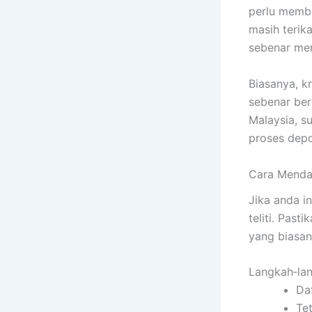
perlu membu
masih terik
sebenar men
Biasanya, k
sebenar ber
Malaysia, 
proses depo
Cara Menda
Jika anda i
teliti. Pas
yang biasan
Langkah‑la
Da
Te