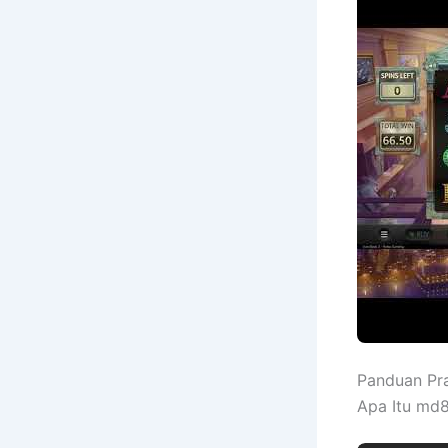
Panduan Pra
Apa Itu md8