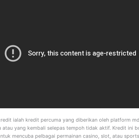
redit ialah kredit percuma yang diberikan oleh platform 
 atau yang kembali selepas tempoh tidak aktif. Kredit ini b
ntuk mencuba pelbagai permainan casino, slot, atau sport