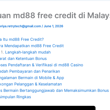
an md88 free credit di Malay
oriya.retrytech@gmail.com
/
June 1, 2026
a Itu md88 Free Credit?
ra Mendapatkan md88 Free Credit
Langkah‑langkah mudah
arat dan Ketentuan Bonus
oses Pendaftaran & Verifikasi di md88 Casino
edah Pembayaran dan Penarikan
ngalaman Bermain di Mobile & App
kongan Pelanggan & Keselamatan
ps Bermain Bertanggungjawab dan Memaksimumkan Bonus
simpulan Ringkas