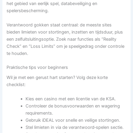
het gebied van eerlijk spel, databeveiliging en
spelersbescherming.
Verantwoord gokken staat centraal: de meeste sites
bieden limieten voor stortingen, inzetten en tijdsduur, plus
een zelfuitsluitingsoptie. Zoek naar functies als “Reality
Check” en “Loss Limits” om je speelgedrag onder controle
te houden.
Praktische tips voor beginners
Wil je met een gerust hart starten? Volg deze korte
checklist:
Kies een casino met een licentie van de KSA.
Controleer de bonusvoorwaarden en wagering
requirements.
Gebruik iDEAL voor snelle en veilige stortingen.
Stel limieten in via de verantwoord‑spelen sectie.