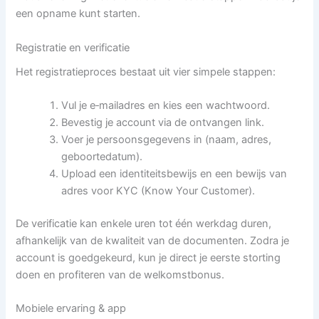
een opname kunt starten.
Registratie en verificatie
Het registratieproces bestaat uit vier simpele stappen:
Vul je e‑mailadres en kies een wachtwoord.
Bevestig je account via de ontvangen link.
Voer je persoonsgegevens in (naam, adres,
geboortedatum).
Upload een identiteitsbewijs en een bewijs van
adres voor KYC (Know Your Customer).
De verificatie kan enkele uren tot één werkdag duren,
afhankelijk van de kwaliteit van de documenten. Zodra je
account is goedgekeurd, kun je direct je eerste storting
doen en profiteren van de welkomstbonus.
Mobiele ervaring & app