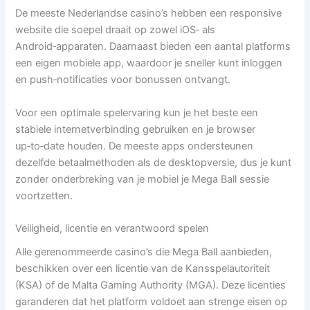
De meeste Nederlandse casino’s hebben een responsive
website die soepel draait op zowel iOS‑ als
Android‑apparaten. Daarnaast bieden een aantal platforms
een eigen mobiele app, waardoor je sneller kunt inloggen
en push‑notificaties voor bonussen ontvangt.
Voor een optimale spelervaring kun je het beste een
stabiele internetverbinding gebruiken en je browser
up‑to‑date houden. De meeste apps ondersteunen
dezelfde betaalmethoden als de desktopversie, dus je kunt
zonder onderbreking van je mobiel je Mega Ball sessie
voortzetten.
Veiligheid, licentie en verantwoord spelen
Alle gerenommeerde casino’s die Mega Ball aanbieden,
beschikken over een licentie van de Kansspelautoriteit
(KSA) of de Malta Gaming Authority (MGA). Deze licenties
garanderen dat het platform voldoet aan strenge eisen op