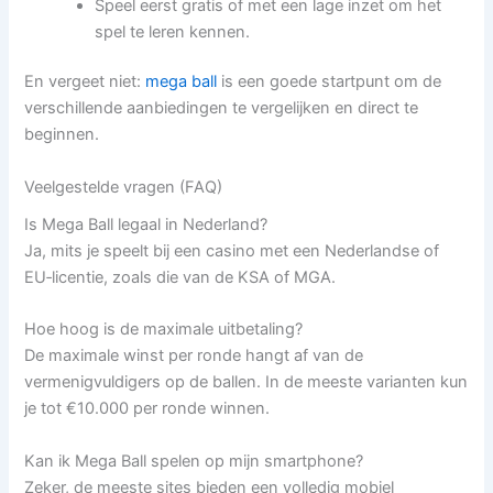
Speel eerst gratis of met een lage inzet om het
spel te leren kennen.
En vergeet niet:
mega ball
is een goede startpunt om de
verschillende aanbiedingen te vergelijken en direct te
beginnen.
Veelgestelde vragen (FAQ)
Is Mega Ball legaal in Nederland?
Ja, mits je speelt bij een casino met een Nederlandse of
EU‑licentie, zoals die van de KSA of MGA.
Hoe hoog is de maximale uitbetaling?
De maximale winst per ronde hangt af van de
vermenigvuldigers op de ballen. In de meeste varianten kun
je tot €10.000 per ronde winnen.
Kan ik Mega Ball spelen op mijn smartphone?
Zeker, de meeste sites bieden een volledig mobiel