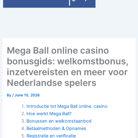
Mega Ball online casino
bonusgids: welkomstbonus,
inzetvereisten en meer voor
Nederlandse spelers
By
/
June 10, 2026
Introductie tot Mega Ball online. casino
Hoe werkt Mega Ball?
Bonussen en welkomstaanbod
Betaalmethoden & Opnames
Registratie en verificatie