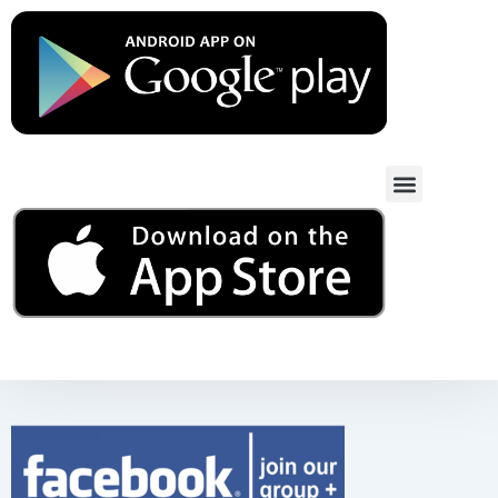
Skip
to
content
Menu
My Resume