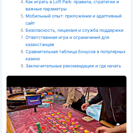
Как играть в Loft Park: правила, стратегии и
важные параметры
Мобильный опыт: приложение и адаптивный
сайт
Безопасность, лицензия и служба поддержки
Ответственная игра и ограничения для
казахстанцев
Сравнительная таблица бонусов в популярных
казино
Заключительные рекомендации и где начать