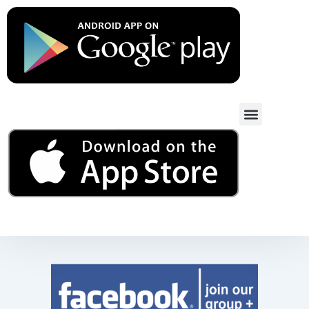
Skip
to
content
Menu
My Resume