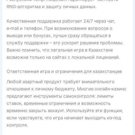
RNG‑алгоритма и защиту личных данных.
Качественная поддержка работает 24/7 через чат,
e‑mail и телефон. При возникновении вопросов о
выводе или бонусах, лучше сразу обращаться в
службу поддержки – это ускорит решение проблемы.
Важно помнить, что легальная игра в Казахстане
возможна только на сайтах с локальной лицензией.
Ответственная игра и ограничения для казахстанцев
Любой азартный продукт требует внимательного
отношения к личному бюджету. Многие онлайн‑казино
предлагают инструменты самоконтроля: лимиты
ставок, временные ограничения и возможность
временно закрыть аккаунт. Используйте эти функции,
если чувствуете, что игра начинает выходить из‑под
контроля.