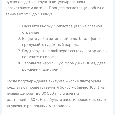
нужно создать аккаунт в лицензированном
казахстанском казино. Процесс регистрации обычно
занимает от 2 до 5 минут:
Нажмите кнопку «Регистрация» на главной
странице.
Введите действительный e‑mail, телефон и
придумайте надёжный пароль.
Подтвердите e‑mail через ссылку, которую вы
получите в письме.
Заполните небольшую форму KYC (имя, дата
рождения, документ).
После подтверждения аккаунта многие платформы
предлагают приветственный бонус – обычно 100 % на
первый депозит до 30 000 тг с wagering
requirement = 30×. Не забудьте ввести промокод, если
он указан в рекламных материалах.