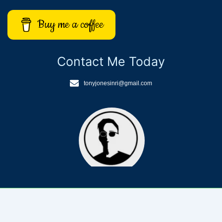
Buy me a coffee
Contact Me Today
tonyjonesinri@gmail.com