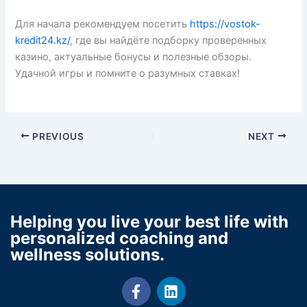
Для начала рекомендуем посетить
https://vostok-
kredit24.kz/
, где вы найдёте подборку проверенных
казино, актуальные бонусы и полезные обзоры.
Удачной игры и помните о разумных ставках!
PREVIOUS
NEXT
Helping you live your best life with
personalized coaching and
wellness solutions.
F
L
a
i