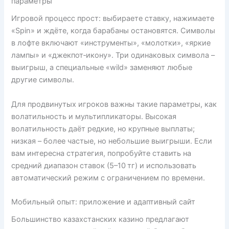
параметры
Игровой процесс прост: выбираете ставку, нажимаете
«Spin» и ждёте, когда барабаны остановятся. Символы
в лофте включают «инструменты», «молотки», «яркие
лампы» и «джекпот‑икону». Три одинаковых символа –
выигрыш, а специальные «wild» заменяют любые
другие символы.
Для продвинутых игроков важны такие параметры, как
волатильность и мультипликаторы. Высокая
волатильность даёт редкие, но крупные выплаты;
низкая – более частые, но небольшие выигрыши. Если
вам интересна стратегия, попробуйте ставить на
средний диапазон ставок (5–10 тг) и использовать
автоматический режим с ограничением по времени.
Мобильный опыт: приложение и адаптивный сайт
Большинство казахстанских казино предлагают