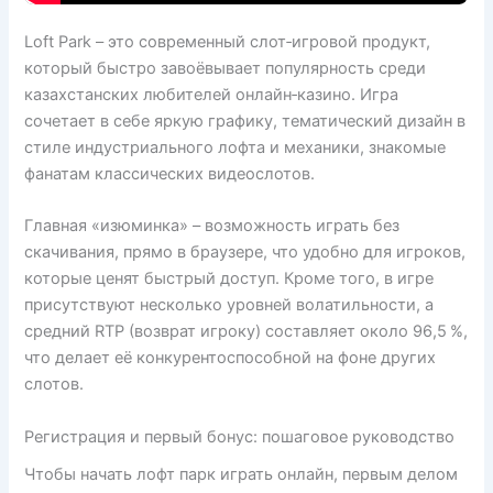
Loft Park – это современный слот‑игровой продукт,
который быстро завоёвывает популярность среди
казахстанских любителей онлайн‑казино. Игра
сочетает в себе яркую графику, тематический дизайн в
стиле индустриального лофта и механики, знакомые
фанатам классических видеослотов.
Главная «изюминка» – возможность играть без
скачивания, прямо в браузере, что удобно для игроков,
которые ценят быстрый доступ. Кроме того, в игре
присутствуют несколько уровней волатильности, а
средний RTP (возврат игроку) составляет около 96,5 %,
что делает её конкурентоспособной на фоне других
слотов.
Регистрация и первый бонус: пошаговое руководство
Чтобы начать лофт парк играть онлайн, первым делом