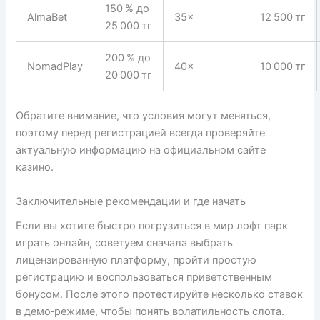
150 % до
AlmaBet
35×
12 500 тг
25 000 тг
200 % до
NomadPlay
40×
10 000 тг
20 000 тг
Обратите внимание, что условия могут меняться,
поэтому перед регистрацией всегда проверяйте
актуальную информацию на официальном сайте
казино.
Заключительные рекомендации и где начать
Если вы хотите быстро погрузиться в мир лофт парк
играть онлайн, советуем сначала выбрать
лицензированную платформу, пройти простую
регистрацию и воспользоваться приветственным
бонусом. После этого протестируйте несколько ставок
в демо‑режиме, чтобы понять волатильность слота.