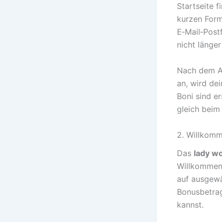
Startseite f
kurzen Form
E‑Mail‑Post
nicht länger
Nach dem Ab
an, wird dei
Boni sind er
gleich beim
2. Willkom
Das
lady w
Willkommenb
auf ausgewä
Bonusbetrag
kannst.