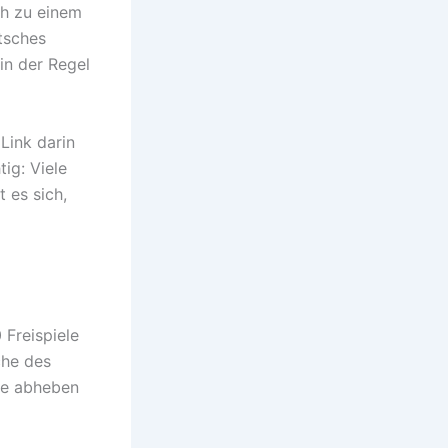
ch zu einem
tsches
in der Regel
Link darin
ig: Viele
t es sich,
 Freispiele
che des
ne abheben