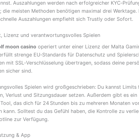
nnst. Auszahlungen werden nach erfolgreicher KYC‑Prüfun
; die meisten Methoden benötigen maximal drei Werktage. 
chnelle Auszahlungen empfiehlt sich Trustly oder Sofort.
it, Lizenz und verantwortungsvolles Spielen
olf moon casino
operiert unter einer Lizenz der Malta Gami
rfüllt strenge EU‑Standards für Datenschutz und Spielersch
n mit SSL‑Verschlüsselung übertragen, sodass deine persö
n sicher sind.
ngsvolles Spielen wird großgeschrieben: Du kannst Limits 
n, Verlust und Sitzungsdauer setzen. Außerdem gibt es ein
‑Tool, das dich für 24 Stunden bis zu mehreren Monaten vo
 kann. Solltest du das Gefühl haben, die Kontrolle zu verlie
otline zur Verfügung.
utzung & App