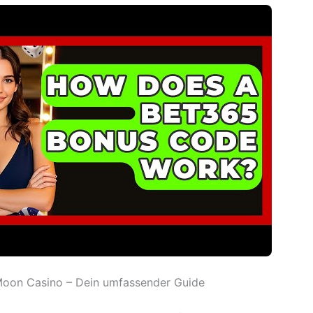
Moon Casino – Dein umfassender Guide