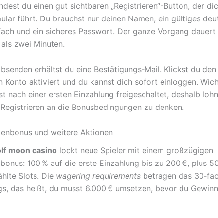
indest du einen gut sichtbaren „Registrieren“-Button, der di
ular führt. Du brauchst nur deinen Namen, ein gültiges deu
fach und ein sicheres Passwort. Der ganze Vorgang dauert 
 als zwei Minuten.
senden erhältst du eine Bestätigungs‑Mail. Klickst du den 
n Konto aktiviert und du kannst dich sofort einloggen. Wicht
st nach einer ersten Einzahlung freigeschaltet, deshalb lohn
 Registrieren an die Bonusbedingungen zu denken.
menbonus und weitere Aktionen
olf moon casino
lockt neue Spieler mit einem großzügigen
onus: 100 % auf die erste Einzahlung bis zu 200 €, plus 50
hlte Slots. Die
wagering requirements
betragen das 30‑fa
s, das heißt, du musst 6.000 € umsetzen, bevor du Gewin