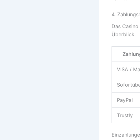
4. Zahlung
Das Casino 
Überblick:
Zahlun
VISA / M
Sofortüb
PayPal
Trustly
Einzahlunge