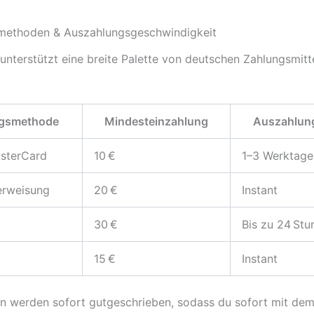
smethoden & Auszahlungsgeschwindigkeit
unterstützt eine breite Palette von deutschen Zahlungsmitte
gsmethode
Mindesteinzahlung
Auszahlun
asterCard
10 €
1–3 Werktage
erweisung
20 €
Instant
30 €
Bis zu 24 St
15 €
Instant
n werden sofort gutgeschrieben, sodass du sofort mit dem