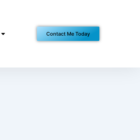
Contact Me Today