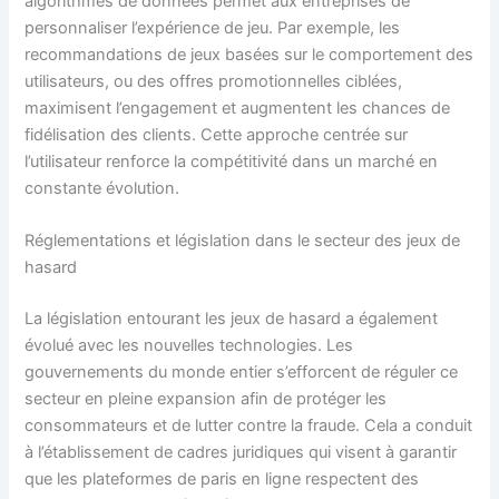
algorithmes de données permet aux entreprises de
personnaliser l’expérience de jeu. Par exemple, les
recommandations de jeux basées sur le comportement des
utilisateurs, ou des offres promotionnelles ciblées,
maximisent l’engagement et augmentent les chances de
fidélisation des clients. Cette approche centrée sur
l’utilisateur renforce la compétitivité dans un marché en
constante évolution.
Réglementations et législation dans le secteur des jeux de
hasard
La législation entourant les jeux de hasard a également
évolué avec les nouvelles technologies. Les
gouvernements du monde entier s’efforcent de réguler ce
secteur en pleine expansion afin de protéger les
consommateurs et de lutter contre la fraude. Cela a conduit
à l’établissement de cadres juridiques qui visent à garantir
que les plateformes de paris en ligne respectent des