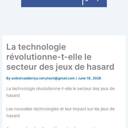
La technologie
révolutionne-t-elle le
secteur des jeux de hasard
By
aniketvaddoriya.retrytech@gmail.com
/
June 18, 2026
La technologie révolutionne-t-elle le secteur des jeux de
hasard
Les nouvelles technologies et leur impact sur les jeux de
hasard