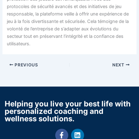
protocoles de sécurité avancés et des initiatives de jeu
responsable, la plateforme veille à offrir une expérience de
jeu à la fois divertissante et sécurisée. Cela témoigne de la
volonté de l’entreprise de s’adapter aux évolutions du
secteur tout en préservant l’intégrité et la confiance des
utilisateurs.
PREVIOUS
NEXT
Helping you live your best life with
personalized coaching and
wellness solutions.
F
L
a
i