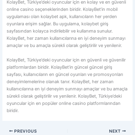
KolayBet, Türkiye’deki oyuncular için en kolay ve en güvenli
online casino seçeneklerinden biridir. KolayBet’in mobil
uygulaması olan kolaybet apk, kullanıcıların her yerden
oyunlara erişim sağlar. Bu uygulama, kolaybet giriş
sayfasından kolayca indirilebilir ve kullanıma sunulur.
KolayBet, her zaman kullanıcılarına en iyi deneyim sunmayı
amaçlar ve bu amaçla sürekli olarak geliştirilir ve yenilenir.
KolayBet, Türkiye’deki oyuncular için en güvenli ve güvenilir
platformlardan biridir. KolayBet’in güncel güncel giriş
sayfası, kullanıcıların en güncel oyunları ve promosyonları
deneyimlemelerine olanak tanır. KolayBet, her zaman
kullanıcılarına en iyi deneyim sunmayı amaçlar ve bu amaçla
sürekli olarak geliştirilir ve yenilenir. KolayBet, Türkiye’deki
oyuncular için en popüler online casino platformlarından
biridir.
PREVIOUS
NEXT