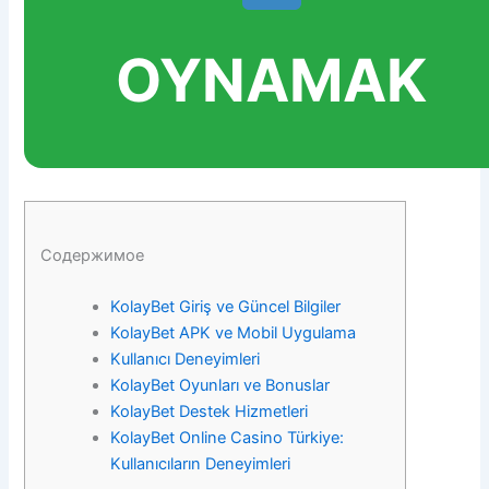
OYNAMAK
Содержимое
KolayBet Giriş ve Güncel Bilgiler
KolayBet APK ve Mobil Uygulama
Kullanıcı Deneyimleri
KolayBet Oyunları ve Bonuslar
KolayBet Destek Hizmetleri
KolayBet Online Casino Türkiye:
Kullanıcıların Deneyimleri