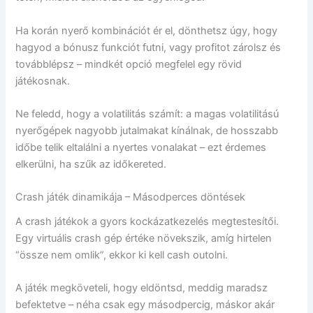
Ha korán nyerő kombinációt ér el, dönthetsz úgy, hogy
hagyod a bónusz funkciót futni, vagy profitot zárolsz és
továbblépsz – mindkét opció megfelel egy rövid
játékosnak.
Ne feledd, hogy a volatilitás számít: a magas volatilitású
nyerőgépek nagyobb jutalmakat kínálnak, de hosszabb
időbe telik eltalálni a nyertes vonalakat – ezt érdemes
elkerülni, ha szűk az időkereted.
Crash játék dinamikája – Másodperces döntések
A crash játékok a gyors kockázatkezelés megtestesítői.
Egy virtuális crash gép értéke növekszik, amíg hirtelen
“össze nem omlik”, ekkor ki kell cash outolni.
A játék megköveteli, hogy eldöntsd, meddig maradsz
befektetve – néha csak egy másodpercig, máskor akár