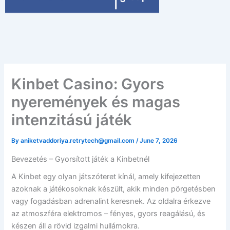
Kinbet Casino: Gyors
nyeremények és magas
intenzitású játék
By
aniketvaddoriya.retrytech@gmail.com
/
June 7, 2026
Bevezetés – Gyorsított játék a Kinbetnél
A Kinbet egy olyan játszóteret kínál, amely kifejezetten
azoknak a játékosoknak készült, akik minden pörgetésben
vagy fogadásban adrenalint keresnek. Az oldalra érkezve
az atmoszféra elektromos – fényes, gyors reagálású, és
készen áll a rövid izgalmi hullámokra.