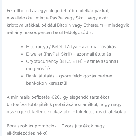
Feltöltheted az egyenlegedet főbb hitelkártyákkal,
e‑walletokkal, mint a PayPal vagy Skrill, vagy akár
kriptovalutákkal, például Bitcoin vagy Ethereum – mindegyik
néhány másodpercen belül feldolgozódik.
Hitelkártya / Betéti kártya – azonnali jóváírás
E‑wallet (PayPal, Skrill) – azonnali átutalás
Cryptocurrency (BTC, ETH) – szinte azonnali
megerősítés
Banki átutalás – gyors feldolgozás partner
bankokon keresztül
A minimális befizetés €20, így elegendő tartalékot
biztosítva több játék kipróbálásához anélkül, hogy nagy
összegeket kellene kockáztatni – tökéletes rövid játékokra.
Bónuszok és promóciók – Gyors jutalékok nagy
elköteleződés nélkül