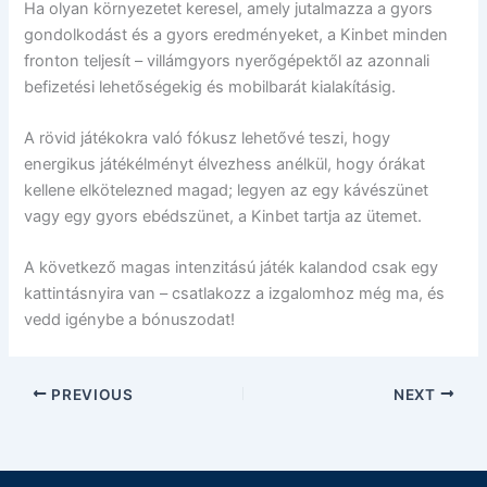
Ha olyan környezetet keresel, amely jutalmazza a gyors
gondolkodást és a gyors eredményeket, a Kinbet minden
fronton teljesít – villámgyors nyerőgépektől az azonnali
befizetési lehetőségekig és mobilbarát kialakításig.
A rövid játékokra való fókusz lehetővé teszi, hogy
energikus játékélményt élvezhess anélkül, hogy órákat
kellene elkötelezned magad; legyen az egy kávészünet
vagy egy gyors ebédszünet, a Kinbet tartja az ütemet.
A következő magas intenzitású játék kalandod csak egy
kattintásnyira van – csatlakozz a izgalomhoz még ma, és
vedd igénybe a bónuszodat!
PREVIOUS
NEXT