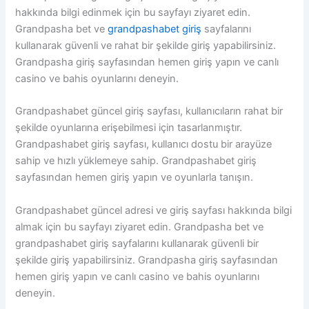
hakkında bilgi edinmek için bu sayfayı ziyaret edin.
Grandpasha bet ve
grandpashabet giriş
sayfalarını
kullanarak güvenli ve rahat bir şekilde giriş yapabilirsiniz.
Grandpasha giriş sayfasından hemen giriş yapın ve canlı
casino ve bahis oyunlarını deneyin.
Grandpashabet güncel giriş sayfası, kullanıcıların rahat bir
şekilde oyunlarına erişebilmesi için tasarlanmıştır.
Grandpashabet giriş sayfası, kullanıcı dostu bir arayüze
sahip ve hızlı yüklemeye sahip. Grandpashabet giriş
sayfasından hemen giriş yapın ve oyunlarla tanışın.
Grandpashabet güncel adresi ve giriş sayfası hakkında bilgi
almak için bu sayfayı ziyaret edin. Grandpasha bet ve
grandpashabet giriş sayfalarını kullanarak güvenli bir
şekilde giriş yapabilirsiniz. Grandpasha giriş sayfasından
hemen giriş yapın ve canlı casino ve bahis oyunlarını
deneyin.