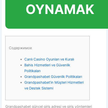
OYNAMAK
Содержимое
Canlı Casino Oyunları ve Kuralı
Bahis Hizmetleri ve Güvenlik
Politikaları
Grandpashabet Güvenlik Politikaları
Grandpashabet’in Müşteri Hizmetleri
ve Destek Sistemi
Grandpashabet güncel giriş adresi ve giriş yöntemleri