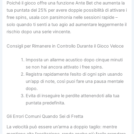
Poiché il gioco offre una funzione Ante Bet che aumenta la
tua puntata del 25% per avere doppie possibilità di attivare i
free spins, usala con parsimonia nelle sessioni rapide –
solo quando ti senti a tuo agio ad aumentare leggermente il
rischio dopo una serie vincente.
Consigli per Rimanere in Controllo Durante il Gioco Veloce
Imposta un allarme acustico dopo cinque minuti
se non hai ancora attivato i free spins.
Registra rapidamente l’esito di ogni spin usando
un’app di note, così puoi fare una pausa mentale
dopo.
Evita di inseguire le perdite attenendoti alla tua
puntata predefinita.
Gli Errori Comuni Quando Sei di Fretta
La velocità può essere un’arma a doppio taglio: mentre
mantiene alta l’eccitazione, rende anche più facile prendere