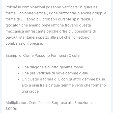
Poiché le combinazioni possono verificarsi in qualsiasi
forma – colonne verticali, righe orizzontali o anche gruppi a
forma di L – sono più probabili durante spin rapidi. I
giocatori che amano brevi raffiche trovano questa
meccanica rinfrescante perché offre più possibilità di
payout istantanei rispetto alle slot che richiedono
combinazioni precise.
Esempi di Come Possono Formarsi i Cluster
Una diagonale di otto gemme rosse.
Una pila verticale di nove gemme gialle.
Un cluster a forma di L con quattro gemme blu in
alto a sinistra e cinque gemme verdi che formano
una croce.
Moltiplicatori: Dalle Piccole Sorprese alle Emozioni da
1.000x