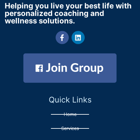
Helping you live your best life with
personalized coaching and
wellness solutions.
F
L
a
i
c
n
e
k
b
e
o
d
o
i
k
n
-
f
Quick Links
Home
Services