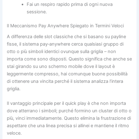
Fai un respiro rapido prima di ogni nuova
sessione.
Il Meccanismo Pay Anywhere Spiegato in Termini Veloci
A differenza delle slot classiche che si basano su payline
fisse, il sistema pay‑anywhere cerca qualsiasi gruppo di
otto o più simboli identici ovunque sulla griglia – non
importa come sono disposti. Questo significa che anche se
stai girando su uno schermo mobile dove il layout è
leggermente compresso, hai comunque buone possibilità
di ottenere una vincita perché il sistema analizza l’intera
griglia.
Il vantaggio principale per il quick play è che non importa
dove atterrano i simboli; purché formino un cluster di otto o
più, vinci immediatamente. Questo elimina la frustrazione di
aspettare che una linea precisa si allinei e mantiene il ritmo
veloce.