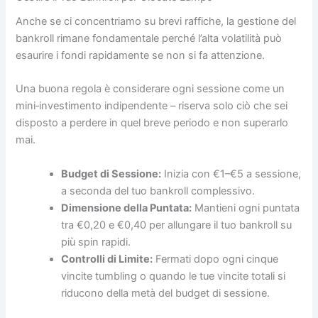
Anche se ci concentriamo su brevi raffiche, la gestione del
bankroll rimane fondamentale perché l’alta volatilità può
esaurire i fondi rapidamente se non si fa attenzione.
Una buona regola è considerare ogni sessione come un
mini‑investimento indipendente – riserva solo ciò che sei
disposto a perdere in quel breve periodo e non superarlo
mai.
Budget di Sessione:
Inizia con €1–€5 a sessione,
a seconda del tuo bankroll complessivo.
Dimensione della Puntata:
Mantieni ogni puntata
tra €0,20 e €0,40 per allungare il tuo bankroll su
più spin rapidi.
Controlli di Limite:
Fermati dopo ogni cinque
vincite tumbling o quando le tue vincite totali si
riducono della metà del budget di sessione.