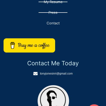
My Resume
Press
Contact
Buy me a coffee
Contact Me Today
tonyjonesinri@gmail.com