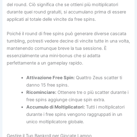
del round. Ciò significa che se ottieni più moltiplicatori
durante quei round gratuiti, si accumulano prima di essere
applicati al totale delle vincite da free spins.
Poiché il round di free spins può generare diverse cascata
tumbling, potresti vedere decine di vincite tutte in una volta,
mantenendo comunque breve la tua sessione. È
essenzialmente una mini‑bonus che si adatta
perfettamente a un gameplay rapido.
Attivazione Free Spin:
Quattro Zeus scatter ti
danno 15 free spins.
Ricominciare:
Ottenere tre o più scatter durante i
free spins aggiunge cinque spin extra.
Accumulo di Moltiplicatori:
Tutti i moltiplicatori
durante i free spins vengono raggruppati in un
unico moltiplicatore globale.
Gestire il Tuo Bankroll per Giocate Lampo