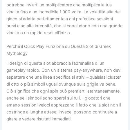
potrebbe inviarti un moltiplicatore che moltiplica la tua
vincita fino a un incredibile 1.000‑volte. La volatilità alta del
gioco si adatta perfettamente a chi preferisce sessioni
brevi e ad alta intensità, che si concludono con una grande
vincita o un rapido reset all’inizio.
Perché il Quick Play Funziona su Questa Slot di Greek
Mythology
Il design di questa slot abbraccia l’adrenalina di un
gameplay rapido. Con un sistema pay‑anywhere, non devi
aspettare che una linea specifica si attivi – qualsiasi cluster
di otto o più simboli uguali ovunque sulla griglia va bene.
Ciò significa che ogni spin può premiarti istantaneamente,
anche se i simboli sono sparsi sui rulli. I giocatori che
amano sessioni veloci apprezzano il fatto che la slot non li
costringe a lunghe attese; invece, possono continuare a
girare e vedere risultati immediati.