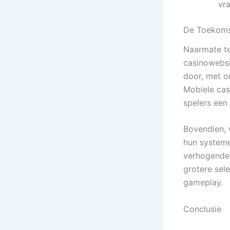
vr
De Toekomst
Naarmate te
casinowebsi
door, met on
Mobiele cas
spelers een
Bovendien, 
hun systemen
verhogende 
grotere sel
gameplay.
Conclusie