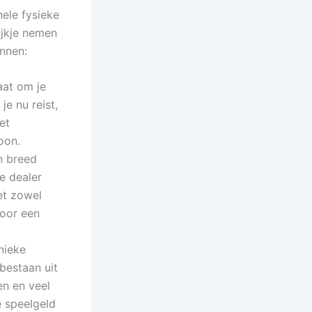
ele fysieke
ijkje nemen
innen:
aat om je
e nu reist,
et
oon.
n breed
ve dealer
et zowel
voor een
nieke
bestaan uit
en en veel
e speelgeld