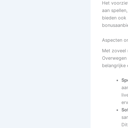
Het voorzie
aan spellen
bieden ook 
bonusaanbi
Aspecten om
Met zoveel 
Overwegen b
belangrijke
Sp
aan
li
erv
So
sa
Di