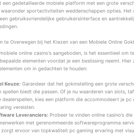
t een gedetailleerde mobiele platform met een grote versc
, waaronder sportactiviteiten weddenschappen opties. Het 
een gebruiksvriendelijke gebruikersinterface en aantrekkeli
edingen.
 te Overwegen bij het Kiezen van een Mobiele Online Gokb
mobiele online casino’s aangeboden, is het essentieel om t
epaalde elementen voordat je een beslissing neemt. Hier z
 elementen om in gedachten te houden:
el Keuze:
Garandeer dat het gokinstelling een grote versch
 spellen biedt die passen. Of je nu waarderen van slots, taf
ve dealerspellen, kies een platform die accommodeert je pc
aring vereisten.
ftware Leveranciers:
Probeer te vinden online casino’s die
menwerken met gerenommeerde softwareprogramma servic
t zorgt ervoor van topkwaliteit pc gaming ervaring met visu