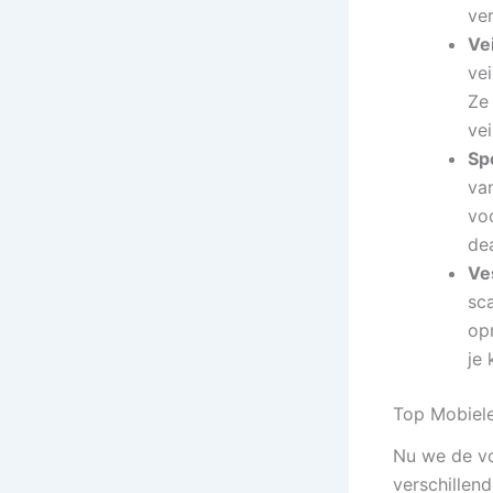
ve
Vei
vei
Ze
vei
Sp
va
voo
dea
Ve
sc
op
je
Top Mobiele
Nu we de vo
verschillen