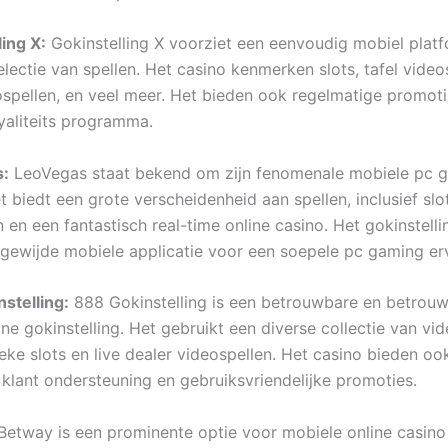
ling X:
Gokinstelling X voorziet een eenvoudig mobiel plat
lectie van spellen. Het casino kenmerken slots, tafel videos
ospellen, en veel meer. Het bieden ook regelmatige promot
yaliteits programma.
s:
LeoVegas staat bekend om zijn fenomenale mobiele pc 
t biedt een grote verscheidenheid aan spellen, inclusief slot
 en een fantastisch real-time online casino. Het gokinstell
gewijde mobiele applicatie voor een soepele pc gaming erv
stelling:
888 Gokinstelling is een betrouwbare en betrou
ne gokinstelling. Het gebruikt een diverse collectie van vid
ieke slots en live dealer videospellen. Het casino bieden oo
 klant ondersteuning en gebruiksvriendelijke promoties.
etway is een prominente optie voor mobiele online casino