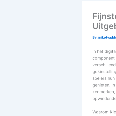
Fijns
Uitge
By
aniketvadd
In het digit
component v
verschillen
gokinstelli
spelers hun
genieten. In
kenmerken, 
opwindende 
Waarom Kie