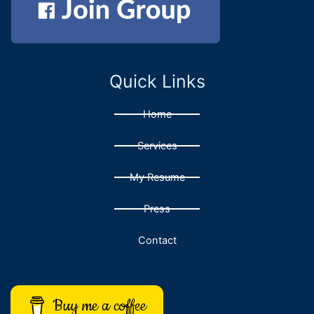
o
d
o
i
k
n
-
f
Quick Links
Home
Services
My Resume
Press
Contact
Buy me a coffee