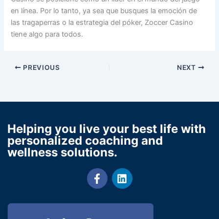
en línea. Por lo tanto, ya sea que busques la emoción de
las tragaperras o la estrategia del póker, Zoccer Casino
tiene algo para todos.
PREVIOUS
NEXT
Helping you live your best life with
personalized coaching and
wellness solutions.
F
L
a
i
c
n
e
k
b
e