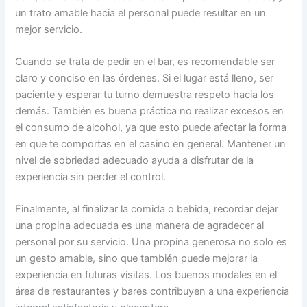
un trato amable hacia el personal puede resultar en un
mejor servicio.
Cuando se trata de pedir en el bar, es recomendable ser
claro y conciso en las órdenes. Si el lugar está lleno, ser
paciente y esperar tu turno demuestra respeto hacia los
demás. También es buena práctica no realizar excesos en
el consumo de alcohol, ya que esto puede afectar la forma
en que te comportas en el casino en general. Mantener un
nivel de sobriedad adecuado ayuda a disfrutar de la
experiencia sin perder el control.
Finalmente, al finalizar la comida o bebida, recordar dejar
una propina adecuada es una manera de agradecer al
personal por su servicio. Una propina generosa no solo es
un gesto amable, sino que también puede mejorar la
experiencia en futuras visitas. Los buenos modales en el
área de restaurantes y bares contribuyen a una experiencia