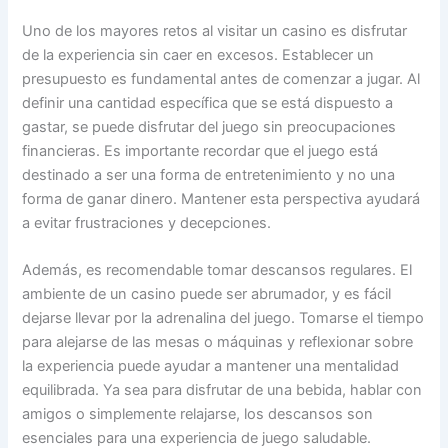
Uno de los mayores retos al visitar un casino es disfrutar
de la experiencia sin caer en excesos. Establecer un
presupuesto es fundamental antes de comenzar a jugar. Al
definir una cantidad específica que se está dispuesto a
gastar, se puede disfrutar del juego sin preocupaciones
financieras. Es importante recordar que el juego está
destinado a ser una forma de entretenimiento y no una
forma de ganar dinero. Mantener esta perspectiva ayudará
a evitar frustraciones y decepciones.
Además, es recomendable tomar descansos regulares. El
ambiente de un casino puede ser abrumador, y es fácil
dejarse llevar por la adrenalina del juego. Tomarse el tiempo
para alejarse de las mesas o máquinas y reflexionar sobre
la experiencia puede ayudar a mantener una mentalidad
equilibrada. Ya sea para disfrutar de una bebida, hablar con
amigos o simplemente relajarse, los descansos son
esenciales para una experiencia de juego saludable.