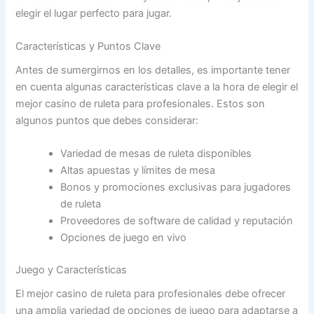
elegir el lugar perfecto para jugar.
Características y Puntos Clave
Antes de sumergirnos en los detalles, es importante tener
en cuenta algunas características clave a la hora de elegir el
mejor casino de ruleta para profesionales. Estos son
algunos puntos que debes considerar:
Variedad de mesas de ruleta disponibles
Altas apuestas y límites de mesa
Bonos y promociones exclusivas para jugadores
de ruleta
Proveedores de software de calidad y reputación
Opciones de juego en vivo
Juego y Características
El mejor casino de ruleta para profesionales debe ofrecer
una amplia variedad de opciones de juego para adaptarse a