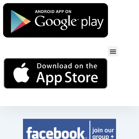
Skip
to
content
Menu
My Resume