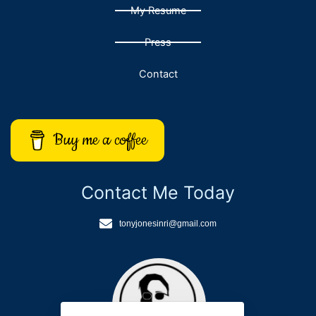
My Resume
Press
Contact
Buy me a coffee
Contact Me Today
tonyjonesinri@gmail.com