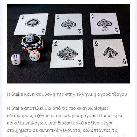
Η Stake και η συμβολή της στην ελληνική αγορά τζόγου
Η Stake αποτελεί μια από τις πιο αναγνωρίσιμες
πλατφόρμες τζόγου στην ελληνική αγορά. Προσφέρει
ποικιλία επιλογών, από διαδικτυακά καζίνο μέχρι
στοιχήματα σε αθλητικά γεγονότα, καλύπτοντας τις