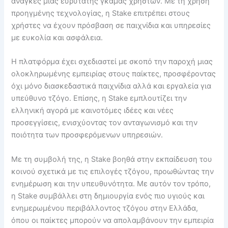
ανάγκες μιας ευρύτατης γκάμας χρηστών. Με τη χρήση
προηγμένης τεχνολογίας, η Stake επιτρέπει στους
χρήστες να έχουν πρόσβαση σε παιχνίδια και υπηρεσίες
με ευκολία και ασφάλεια.
Η πλατφόρμα έχει σχεδιαστεί με σκοπό την παροχή μιας
ολοκληρωμένης εμπειρίας στους παίκτες, προσφέροντας
όχι μόνο διασκεδαστικά παιχνίδια αλλά και εργαλεία για
υπεύθυνο τζόγο. Επίσης, η Stake εμπλουτίζει την
ελληνική αγορά με καινοτόμες ιδέες και νέες
προσεγγίσεις, ενισχύοντας τον ανταγωνισμό και την
ποιότητα των προσφερόμενων υπηρεσιών.
Με τη συμβολή της, η Stake βοηθά στην εκπαίδευση του
κοινού σχετικά με τις επιλογές τζόγου, προωθώντας την
ενημέρωση και την υπευθυνότητα. Με αυτόν τον τρόπο,
η Stake συμβάλλει στη δημιουργία ενός πιο υγιούς και
ενημερωμένου περιβάλλοντος τζόγου στην Ελλάδα,
όπου οι παίκτες μπορούν να απολαμβάνουν την εμπειρία