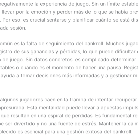
egativamente la experiencia de juego. Sin un límite estable
e llevar por la emoción y perder más de lo que se había pre
. Por eso, es crucial sentarse y planificar cuánto se está di
cada sesión.
común es la falta de seguimiento del bankroll. Muchos juga
gistro de sus ganancias y pérdidas, lo que puede dificultar 
ia de juego. Sin datos concretos, es complicado determinar
tables o cuándo es el momento de hacer una pausa. Regist
yuda a tomar decisiones más informadas y a gestionar me
 algunos jugadores caen en la trampa de intentar recuperar
presurada. Esta mentalidad puede llevar a apuestas impuls
 que resultan en una espiral de pérdidas. Es fundamental r
be ser divertido y no una fuente de estrés. Mantener la cal
blecido es esencial para una gestión exitosa del bankroll.