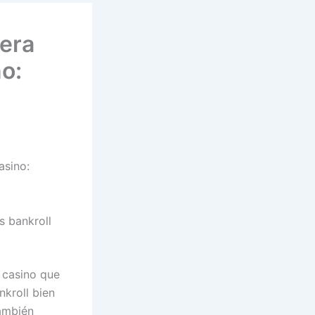
era
no:
asino:
s bankroll
e casino que
nkroll bien
también