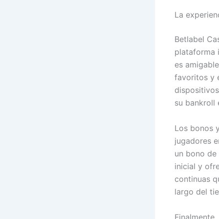
La experien
Betlabel Ca
plataforma i
es amigable
favoritos y
dispositivos
su bankroll
Los bonos y
jugadores e
un bono de 
inicial y o
continuas q
largo del t
Finalmente, 