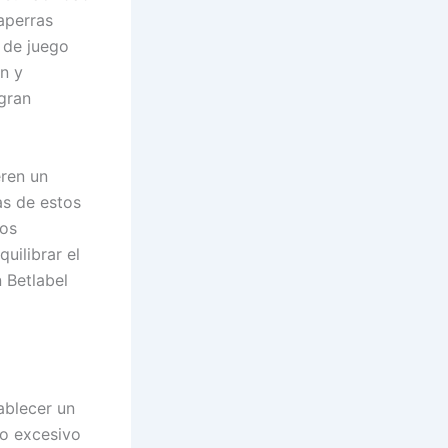
aperras
 de juego
n y
gran
eren un
as de estos
hos
uilibrar el
n Betlabel
ablecer un
to excesivo