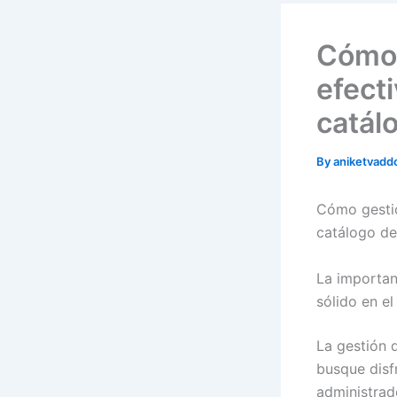
Cómo 
efecti
catál
By
aniketvadd
Cómo gestio
catálogo de
La importan
sólido en el
La gestión 
busque disfr
administrad