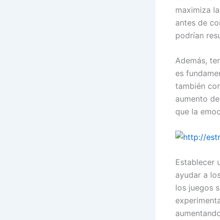
maximiza las
antes de co
podrían resu
Además, ten
es fundament
también con
aumento de l
que la emoci
Establecer 
ayudar a lo
los juegos 
experimenta
aumentando 