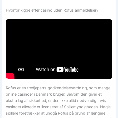
Hvorfor kigge efter casino uden Rofus anmeldelser?
Rofus er en tredjeparts‑godkendelsesordning, som mange
online casinoer i Danmark bruger. Selvom den giver et
ekstra lag af sikkerhed, er den ikke altid nødvendig, hvis
casinoet allerede er licenseret af Spillemyndigheden. Nogle
spillere foretrækker at undgå Rofus på grund af længere