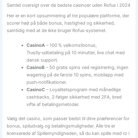
Samlet oversigt over de bedste casinoer uden Rofus i 2024
Her er en kort opsummering af tre populære platforme, der
scorer højt på både bonus, hastighed og sikkerhed,
samtidig med at de ikke bruger Rofus‑systemet.
CasinoA
– 100 % velkomstbonus,
Trustly‑udbetaling på 10 minutter, live chat med
dansk support.
CasinoB
– 50 gratis spins ved registrering, ingen
wagering på de første 10 spins, mobilapp med
push‑notifikationer.
CasinoC
– Loyalitetsprogram med månedlige
cashbacks, 2‑følger sikkerhed med 2FA, bred
vifte af betalingsmetoder.
Vælg det casino, som passer bedst til dine præferencer for
bonus, spiludvalg og betalingsmuligheder. Alle tre er
licenserede af Spillemyndigheden, så du kan spille med ro i