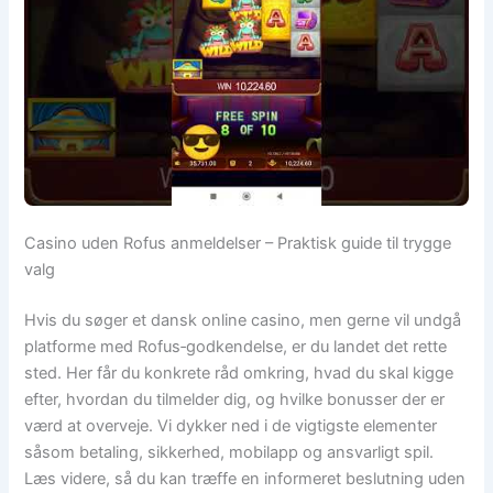
Casino uden Rofus anmeldelser – Praktisk guide til trygge
valg
Hvis du søger et dansk online casino, men gerne vil undgå
platforme med Rofus‑godkendelse, er du landet det rette
sted. Her får du konkrete råd omkring, hvad du skal kigge
efter, hvordan du tilmelder dig, og hvilke bonusser der er
værd at overveje. Vi dykker ned i de vigtigste elementer
såsom betaling, sikkerhed, mobilapp og ansvarligt spil.
Læs videre, så du kan træffe en informeret beslutning uden