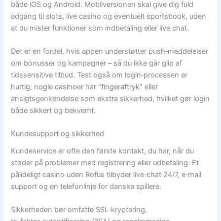
både iOS og Android. Mobilversionen skal give dig fuld
adgang til slots, live casino og eventuelt sportsbook, uden
at du mister funktioner som indbetaling eller live chat.
Det er en fordel, hvis appen understøtter push‑meddelelser
om bonusser og kampagner – så du ikke går glip af
tidssensitive tilbud. Test også om login‑processen er
hurtig; nogle casinoer har “fingeraftryk” eller
ansigtsgenkendelse som ekstra sikkerhed, hvilket gør login
både sikkert og bekvemt.
Kundesupport og sikkerhed
Kundeservice er ofte den første kontakt, du har, når du
støder på problemer med registrering eller udbetaling. Et
pålideligt casino uden Rofus tilbyder live‑chat 24/7, e‑mail
support og en telefonlinje for danske spillere.
Sikkerheden bør omfatte SSL‑kryptering,