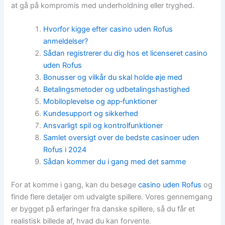
at gå på kompromis med underholdning eller tryghed.
Hvorfor kigge efter casino uden Rofus
anmeldelser?
Sådan registrerer du dig hos et licenseret casino
uden Rofus
Bonusser og vilkår du skal holde øje med
Betalingsmetoder og udbetalingshastighed
Mobiloplevelse og app‑funktioner
Kundesupport og sikkerhed
Ansvarligt spil og kontrolfunktioner
Samlet oversigt over de bedste casinoer uden
Rofus i 2024
Sådan kommer du i gang med det samme
For at komme i gang, kan du besøge
casino uden Rofus
og
finde flere detaljer om udvalgte spillere. Vores gennemgang
er bygget på erfaringer fra danske spillere, så du får et
realistisk billede af, hvad du kan forvente.