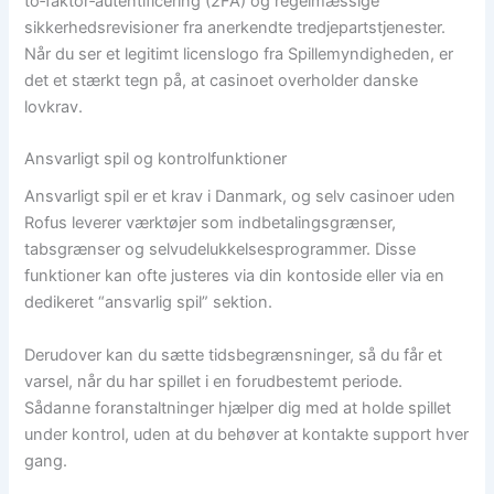
to‑faktor‑autentificering (2FA) og regelmæssige
sikkerhedsrevisioner fra anerkendte tredjepartstjenester.
Når du ser et legitimt licenslogo fra Spillemyndigheden, er
det et stærkt tegn på, at casinoet overholder danske
lovkrav.
Ansvarligt spil og kontrolfunktioner
Ansvarligt spil er et krav i Danmark, og selv casinoer uden
Rofus leverer værktøjer som indbetalingsgrænser,
tabsgrænser og selvudelukkelsesprogrammer. Disse
funktioner kan ofte justeres via din kontoside eller via en
dedikeret “ansvarlig spil” sektion.
Derudover kan du sætte tidsbegrænsninger, så du får et
varsel, når du har spillet i en forudbestemt periode.
Sådanne foranstaltninger hjælper dig med at holde spillet
under kontrol, uden at du behøver at kontakte support hver
gang.