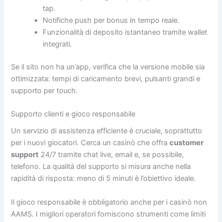
tap.
Notifiche push per bonus in tempo reale.
Funzionalità di deposito istantaneo tramite wallet
integrati.
Se il sito non ha un’app, verifica che la versione mobile sia
ottimizzata: tempi di caricamento brevi, pulsanti grandi e
supporto per touch.
Supporto clienti e gioco responsabile
Un servizio di assistenza efficiente è cruciale, soprattutto
per i nuovi giocatori. Cerca un casinò che offra
customer
support
24/7 tramite chat live, email e, se possibile,
telefono. La qualità del supporto si misura anche nella
rapidità di risposta: meno di 5 minuti è l’obiettivo ideale.
Il gioco responsabile è obbligatorio anche per i casinò non
AAMS. I migliori operatori forniscono strumenti come limiti