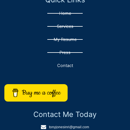
Home
Services
My Resume
Press
Contact
Buy me a coffee
Contact Me Today
tonyjonesinri@gmail.com