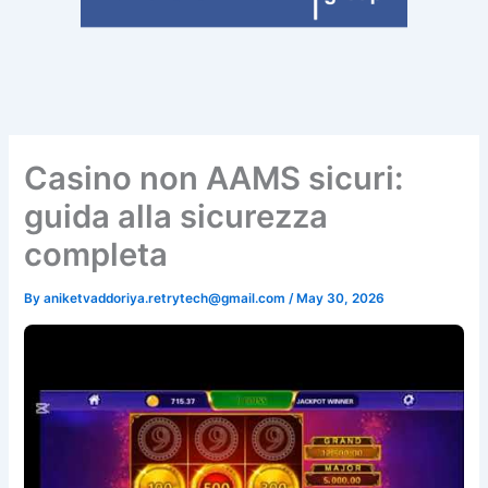
Casino non AAMS sicuri:
guida alla sicurezza
completa
By
aniketvaddoriya.retrytech@gmail.com
/
May 30, 2026