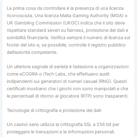
La prima cosa da controllare è la presenza di una licenza
riconosciuta. Una licenza Malta Gaming Authority (MGA) o
UK Gambling Commission (UKGC) indica che il sito deve
rispettare standard severi su fairness, protezione dei dati e
solvibilità finanziaria. Verifica sempre il numero di licenza sul
footer del sito e, se possibile, controlla il registro pubblico
dell’autorità competente.
Un ulteriore segnale di serietà è l’adesione a organizzazioni
come eCOGRA o iTech Labs, che effettuano audit
indipendenti sui generatori di numeri casuali (RNG). Questi
certificati mostrano che i giochi non sono manipolati e che
le percentuali di ritorno al giocatore (RTP) sono trasparenti.
Tecnologie di crittografia e protezione dei dati
Un casinò serio utilizza la crittografia SSL a 256 bit per
proteggere le transazioni e le informazioni personali.