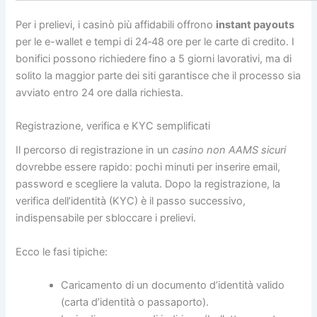
Per i prelievi, i casinò più affidabili offrono
instant payouts
per le e-wallet e tempi di 24‑48 ore per le carte di credito. I
bonifici possono richiedere fino a 5 giorni lavorativi, ma di
solito la maggior parte dei siti garantisce che il processo sia
avviato entro 24 ore dalla richiesta.
Registrazione, verifica e KYC semplificati
Il percorso di registrazione in un
casino non AAMS sicuri
dovrebbe essere rapido: pochi minuti per inserire email,
password e scegliere la valuta. Dopo la registrazione, la
verifica dell’identità (KYC) è il passo successivo,
indispensabile per sbloccare i prelievi.
Ecco le fasi tipiche:
Caricamento di un documento d’identità valido
(carta d’identità o passaporto).