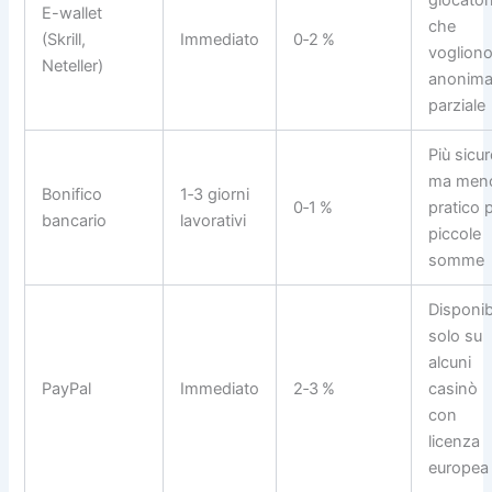
E-wallet
che
(Skrill,
Immediato
0‑2 %
voglion
Neteller)
anonima
parziale
Più sicur
ma men
Bonifico
1‑3 giorni
0‑1 %
pratico 
bancario
lavorativi
piccole
somme
Disponib
solo su
alcuni
PayPal
Immediato
2‑3 %
casinò
con
licenza
europea