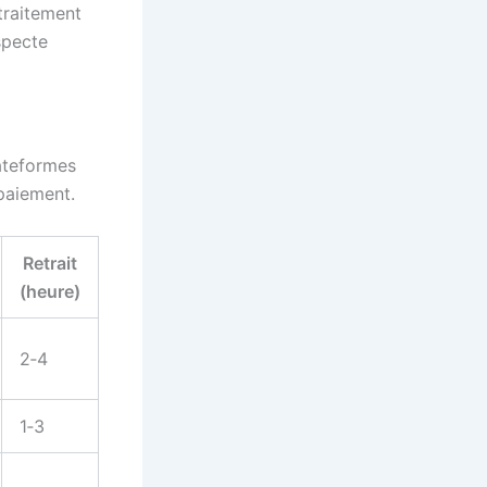
 traitement
specte
lateformes
 paiement.
Retrait
(heure)
2‑4
1‑3