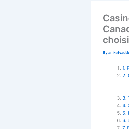
Casin
Canad
choisi
By
aniketvadd
1. 
2. 
3.
4.
5. 
6. 
7. 