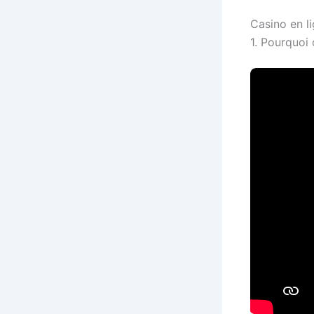
Casino en l
1. Pourquoi 