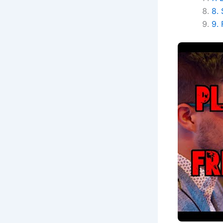
8. 
9. 