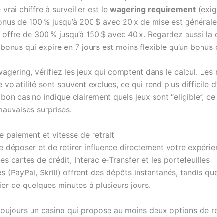
 vrai chiffre à surveiller est le
wagering requirement
(exig
onus de 100 % jusqu’à 200 $ avec 20 x de mise est général
 offre de 300 % jusqu’à 150 $ avec 40 x. Regardez aussi la
n bonus qui expire en 7 jours est moins flexible qu’un bonus 
agering, vérifiez les jeux qui comptent dans le calcul. Les
 volatilité sont souvent exclues, ce qui rend plus difficile d
 bon casino indique clairement quels jeux sont “eligible”, ce
mauvaises surprises.
 paiement et vitesse de retrait
 déposer et de retirer influence directement votre expérie
Les cartes de crédit, Interac e‑Transfer et les portefeuilles
s (PayPal, Skrill) offrent des dépôts instantanés, tandis que
ier de quelques minutes à plusieurs jours.
toujours un casino qui propose au moins deux options de re