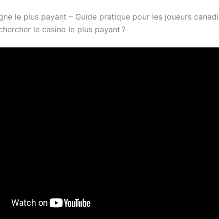
igne le plus payant – Guide pratique pour les joueurs canad
chercher le casino le plus payant ?