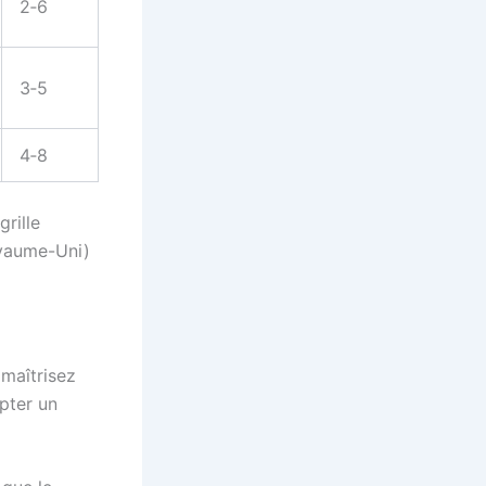
2‑6
3‑5
4‑8
grille
oyaume-Uni)
 maîtrisez
pter un