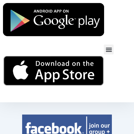
Skip
to
content
Menu
My Resume