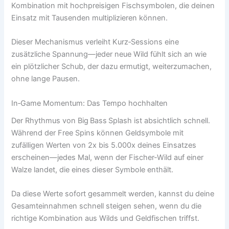
Kombination mit hochpreisigen Fischsymbolen, die deinen
Einsatz mit Tausenden multiplizieren können.
Dieser Mechanismus verleiht Kurz‑Sessions eine
zusätzliche Spannung—jeder neue Wild fühlt sich an wie
ein plötzlicher Schub, der dazu ermutigt, weiterzumachen,
ohne lange Pausen.
In‑Game Momentum: Das Tempo hochhalten
Der Rhythmus von Big Bass Splash ist absichtlich schnell.
Während der Free Spins können Geldsymbole mit
zufälligen Werten von 2x bis 5.000x deines Einsatzes
erscheinen—jedes Mal, wenn der Fischer-Wild auf einer
Walze landet, die eines dieser Symbole enthält.
Da diese Werte sofort gesammelt werden, kannst du deine
Gesamteinnahmen schnell steigen sehen, wenn du die
richtige Kombination aus Wilds und Geldfischen triffst.