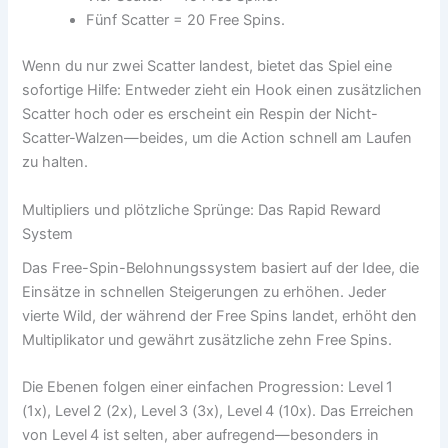
Fünf Scatter = 20 Free Spins.
Wenn du nur zwei Scatter landest, bietet das Spiel eine
sofortige Hilfe: Entweder zieht ein Hook einen zusätzlichen
Scatter hoch oder es erscheint ein Respin der Nicht-
Scatter-Walzen—beides, um die Action schnell am Laufen
zu halten.
Multipliers und plötzliche Sprünge: Das Rapid Reward
System
Das Free-Spin-Belohnungssystem basiert auf der Idee, die
Einsätze in schnellen Steigerungen zu erhöhen. Jeder
vierte Wild, der während der Free Spins landet, erhöht den
Multiplikator und gewährt zusätzliche zehn Free Spins.
Die Ebenen folgen einer einfachen Progression: Level 1
(1x), Level 2 (2x), Level 3 (3x), Level 4 (10x). Das Erreichen
von Level 4 ist selten, aber aufregend—besonders in