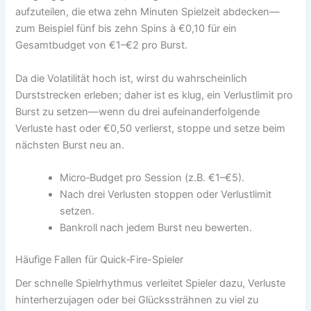
aufzuteilen, die etwa zehn Minuten Spielzeit abdecken—
zum Beispiel fünf bis zehn Spins à €0,10 für ein
Gesamtbudget von €1–€2 pro Burst.
Da die Volatilität hoch ist, wirst du wahrscheinlich
Durststrecken erleben; daher ist es klug, ein Verlustlimit pro
Burst zu setzen—wenn du drei aufeinanderfolgende
Verluste hast oder €0,50 verlierst, stoppe und setze beim
nächsten Burst neu an.
Micro‑Budget pro Session (z.B. €1–€5).
Nach drei Verlusten stoppen oder Verlustlimit
setzen.
Bankroll nach jedem Burst neu bewerten.
Häufige Fallen für Quick‑Fire-Spieler
Der schnelle Spielrhythmus verleitet Spieler dazu, Verluste
hinterherzujagen oder bei Glückssträhnen zu viel zu