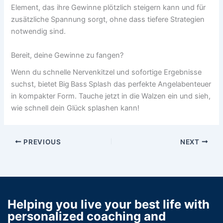
Element, das ihre Gewinne plötzlich steigern kann und für
zusätzliche Spannung sorgt, ohne dass tiefere Strategien
notwendig sind.
Bereit, deine Gewinne zu fangen?
Wenn du schnelle Nervenkitzel und sofortige Ergebnisse
suchst, bietet Big Bass Splash das perfekte Angelabenteuer
in kompakter Form. Tauche jetzt in die Walzen ein und sieh,
wie schnell dein Glück splashen kann!
PREVIOUS
NEXT
Helping you live your best life with
personalized coaching and