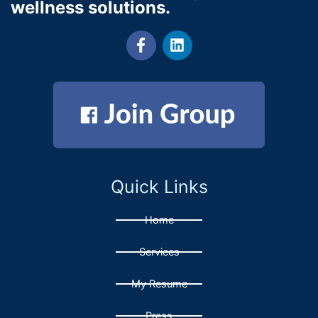
wellness solutions.
F
L
a
i
c
n
e
k
b
e
o
d
o
i
k
n
-
f
Quick Links
Home
Services
My Resume
Press