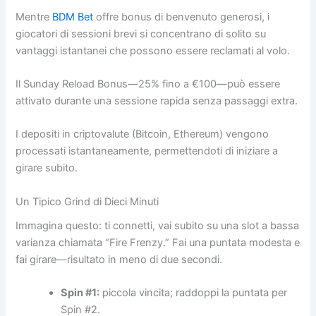
Mentre
BDM Bet
offre bonus di benvenuto generosi, i
giocatori di sessioni brevi si concentrano di solito su
vantaggi istantanei che possono essere reclamati al volo.
Il Sunday Reload Bonus—25% fino a €100—può essere
attivato durante una sessione rapida senza passaggi extra.
I depositi in criptovalute (Bitcoin, Ethereum) vengono
processati istantaneamente, permettendoti di iniziare a
girare subito.
Un Tipico Grind di Dieci Minuti
Immagina questo: ti connetti, vai subito su una slot a bassa
varianza chiamata “Fire Frenzy.” Fai una puntata modesta e
fai girare—risultato in meno di due secondi.
Spin #1:
piccola vincita; raddoppi la puntata per
Spin #2.