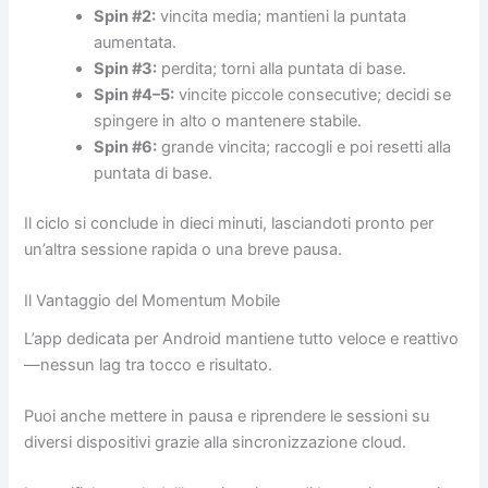
Spin #2:
vincita media; mantieni la puntata
aumentata.
Spin #3:
perdita; torni alla puntata di base.
Spin #4–5:
vincite piccole consecutive; decidi se
spingere in alto o mantenere stabile.
Spin #6:
grande vincita; raccogli e poi resetti alla
puntata di base.
Il ciclo si conclude in dieci minuti, lasciandoti pronto per
un’altra sessione rapida o una breve pausa.
Il Vantaggio del Momentum Mobile
L’app dedicata per Android mantiene tutto veloce e reattivo
—nessun lag tra tocco e risultato.
Puoi anche mettere in pausa e riprendere le sessioni su
diversi dispositivi grazie alla sincronizzazione cloud.