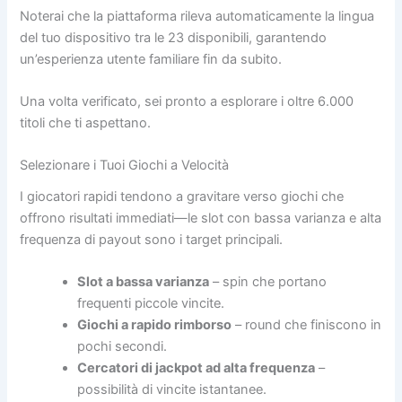
Noterai che la piattaforma rileva automaticamente la lingua
del tuo dispositivo tra le 23 disponibili, garantendo
un’esperienza utente familiare fin da subito.
Una volta verificato, sei pronto a esplorare i oltre 6.000
titoli che ti aspettano.
Selezionare i Tuoi Giochi a Velocità
I giocatori rapidi tendono a gravitare verso giochi che
offrono risultati immediati—le slot con bassa varianza e alta
frequenza di payout sono i target principali.
Slot a bassa varianza
– spin che portano
frequenti piccole vincite.
Giochi a rapido rimborso
– round che finiscono in
pochi secondi.
Cercatori di jackpot ad alta frequenza
–
possibilità di vincite istantanee.