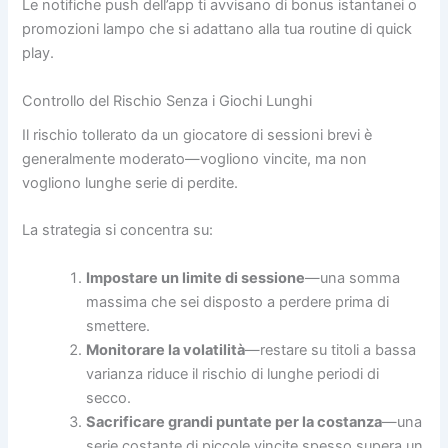
Le notifiche push dell’app ti avvisano di bonus istantanei o
promozioni lampo che si adattano alla tua routine di quick
play.
Controllo del Rischio Senza i Giochi Lunghi
Il rischio tollerato da un giocatore di sessioni brevi è
generalmente moderato—vogliono vincite, ma non
vogliono lunghe serie di perdite.
La strategia si concentra su:
Impostare un limite di sessione
—una somma
massima che sei disposto a perdere prima di
smettere.
Monitorare la volatilità
—restare su titoli a bassa
varianza riduce il rischio di lunghe periodi di
secco.
Sacrificare grandi puntate per la costanza
—una
serie costante di piccole vincite spesso supera un