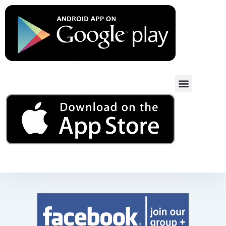
Skip
to
content
Menu
My Resume