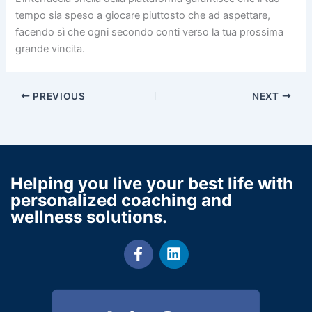
tempo sia speso a giocare piuttosto che ad aspettare,
facendo sì che ogni secondo conti verso la tua prossima
grande vincita.
PREVIOUS
NEXT
Helping you live your best life with
personalized coaching and
wellness solutions.
F
L
a
i
c
n
e
k
b
e