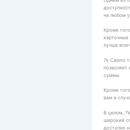
доступност
на любом у
Кроме того
карточные 
лучше всег
7k Casino 
позволяет 
суммы.
Кроме того
вам в случ
В целом, 7
широкий сп
доступно н