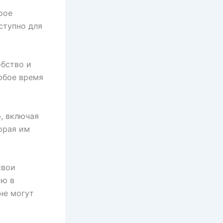
рое
ступно для
обство и
юбое время
, включая
торая им
свои
ию в
не могут