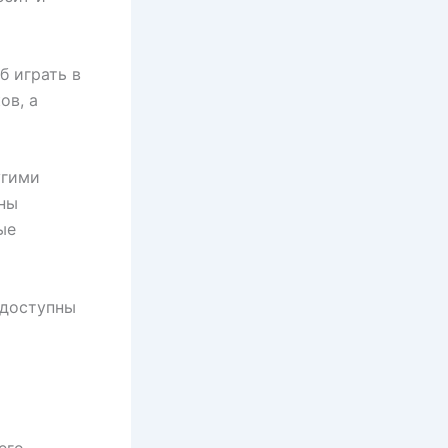
б играть в
ов, а
угими
пны
ые
 доступны
его