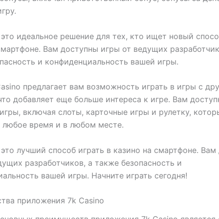
гру.
– это идеальное решение для тех, кто ищет новый спосо
смартфоне. Вам доступны игры от ведущих разработчик
пасность и конфиденциальность вашей игры.
Casino предлагает вам возможность играть в игры с др
что добавляет еще больше интереса к игре. Вам досту
игры, включая слоты, карточные игры и рулетку, котор
 любое время и в любом месте.
– это лучший способ играть в казино на смартфоне. Вам
дущих разработчиков, а также безопасность и
альность вашей игры. Начните играть сегодня!
тва приложения 7k Casino
сновных преимуществ приложения 7k Casino является 